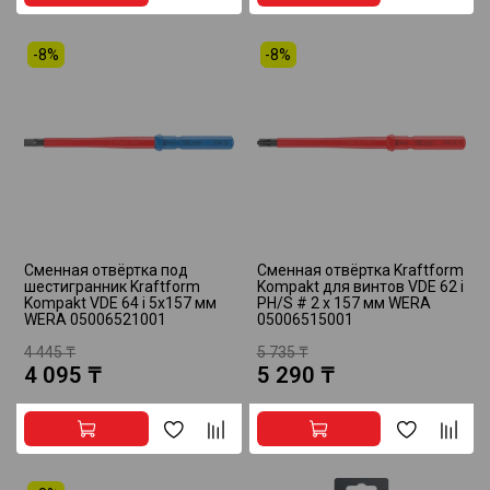
-8%
-8%
Сменная отвёртка под
Сменная отвёртка Kraftform
шестигранник Kraftform
Kompakt для винтов VDE 62 i
Kompakt VDE 64 i 5x157 мм
PH/S # 2 x 157 мм WERA
WERA 05006521001
05006515001
4 445 ₸
5 735 ₸
4 095 ₸
5 290 ₸