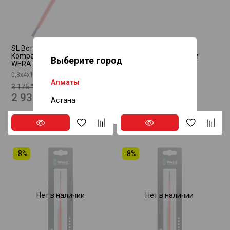
SL Вставка Kraftform
Крестовая сменная
Kompakt VDE 60 i 2,5-6,5 мм
отвертка PH 1 x 154 мм
Выберите город
WERA 05003403001
WERA 05003411001
0,8x4x154 мм
PH 1 x 154 мм
Алматы
3 175 ₸
2 920 ₸
2 930 ₸
2 695 ₸
Астана
-8%
-8%
Нет в наличии
Нет в наличии