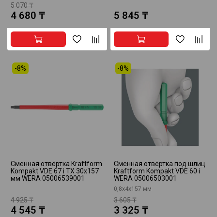
5 070 ₸
4 680 ₸
5 845 ₸
-8%
-8%
Сменная отвёртка Kraftform
Сменная отвёртка под шлиц
Kompakt VDE 67 i TX 30x157
Kraftform Kompakt VDE 60 i
мм WERA 05006539001
WERA 05006503001
0,8х4х157 мм
4 925 ₸
3 605 ₸
4 545 ₸
3 325 ₸