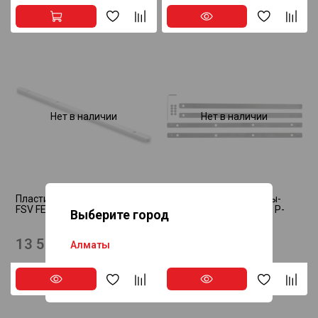
Нет в наличии
Нет в наличии
Пластина соединительная
Соединитель для шины-
FSV FESTOOL 482107
направляющей Makita P-
Выберите город
45777
13 565 ₸
7 175 ₸
Алматы
Астана