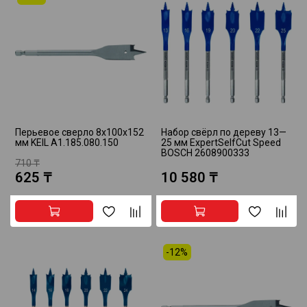
Перьевое сверло 8х100х152
Набор свёрл по дереву 13—
мм KEIL A1.185.080.150
25 мм ExpertSelfCut Speed
BOSCH 2608900333
710 ₸
625 ₸
10 580 ₸
-12%