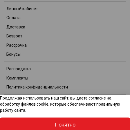
Личный кабинет
Оплата
Доставка
Возврат
Рассрочка
Бонусы
Распродажа
Комплекты
Политика конфиденциальности
Продолжая использовать наш сайт, вы даете согласие на
© 2026 Интернет-магазин TITOOL GROUP. Все права защищены.
обработку файлов cookie, которые обеспечивают правильную
Данное предложение не является публичной офертой.
работу сайта.
Производитель вправе изменять состав комплектации без
уведомления. Возможны технические изменения и ошибки. Для
Понятно
получения уточненной информации звоните по телефону: +7(727)
378-69-12