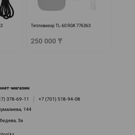
23
Тепловизор TL-60 RGK 776363
250 000 ₸
рнет-магазин
27) 378-69-11
+7 (701) 518-94-08
жумалиева, 144
ебедева, 3а
tool.kz