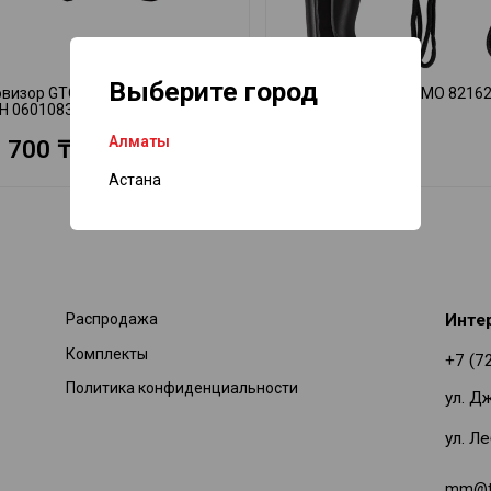
Выберите город
визор GTC400C Professional
Тепловизор T820 AMO 8216
H 0601083101
–20 — 400 °C
Алматы
 700 ₸
150 675 ₸
Астана
Распродажа
Инте
Комплекты
+7 (7
Политика конфиденциальности
ул. Д
ул. Л
mm@ti