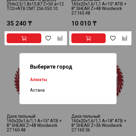
254х2,5/1,8х15,87 Z=50 a=12
165x20x1,6/1,1 A=15° ATB +
TCG+ATB CMT 256.050.10
8° SHEAR Z=48 Woodwork
27.165.48
35 240 ₸
10 010 ₸
Выберите город
Алматы
Астана
Диск пильный
Диск пильный
160x20x1,6/1,1 A=15° ATB +
160x20x1,6/1,1 A=18° ATB +
8° SHEAR Z=48 Woodwork
8° SHEAR Z=36 Woodwork
27.160.48
27.160.36