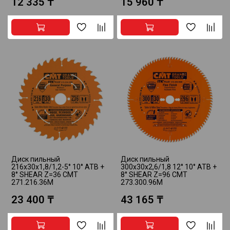
12 335 ₸
15 960 ₸
Диск пильный
Диск пильный
216x30x1,8/1,2-5° 10° ATB +
300x30x2,6/1,8 12° 10° ATB +
8° SHEAR Z=36 CMT
8° SHEAR Z=96 CMT
271.216.36M
273.300.96M
23 400 ₸
43 165 ₸