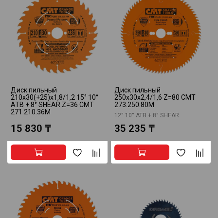
Диск пильный
Диск пильный
210x30(+25)x1,8/1,2 15° 10°
250x30x2,4/1,6 Z=80 CMT
ATB + 8° SHEAR Z=36 CMT
273.250.80M
271.210.36M
12° 10° ATB + 8° SHEAR
15 830 ₸
35 235 ₸