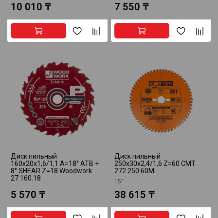
10 010 ₸
7 550 ₸
Диск пильный
Диск пильный
160x20x1,6/1,1 A=18° ATB +
250x30x2,4/1,6 Z=60 CMT
8° SHEAR Z=18 Woodwork
272.250.60M
27.160.18
15°
5 570 ₸
38 615 ₸