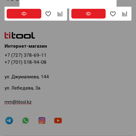
Интернет-магазин
+7 (727) 378-69-11
+7 (701) 518-94-08
ул. Джумалиева, 144
ул. Лебедева, 3а
mm@titool.kz