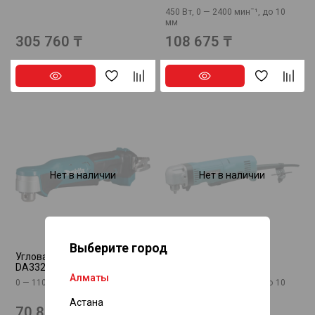
450 Вт, 0 — 2400 минˉ¹, до 10
мм
305 760 ₸
108 675 ₸
Нет в наличии
Нет в наличии
Выберите город
Угловая дрель Makita
Угловая дрель Makita
DA332DZ
DA3010F
Алматы
0 — 1100 минˉ¹, до 10 мм
450 Вт, 0 — 2400 минˉ¹, до 10
мм
Астана
70 850 ₸
94 915 ₸