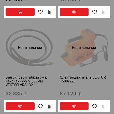
Нет в наличии
Нет в наличии
Вал силовой гибкий 6м к
Электродвигатель VEKTOR
наконечнику 51, 76мм
1500/220
VEKTOR VRS132
32 885 ₸
87 120 ₸