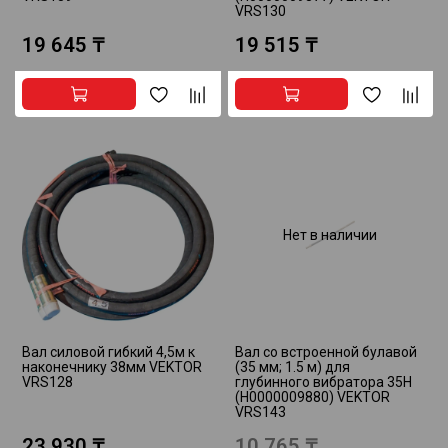
VRS130
19 645 ₸
19 515 ₸
Нет в наличии
Вал силовой гибкий 4,5м к
Вал со встроенной булавой
наконечнику 38мм VEKTOR
(35 мм; 1.5 м) для
VRS128
глубинного вибратора 35Н
(Н0000009880) VEKTOR
VRS143
23 930 ₸
10 765 ₸