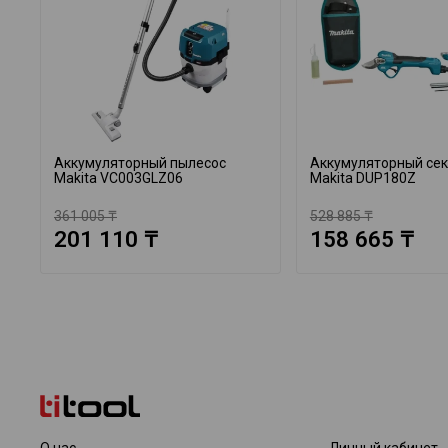
Аккумуляторный пылесос
Аккумуляторный се
Makita VC003GLZ06
Makita DUP180Z
361 005 ₸
528 885 ₸
201 110 ₸
158 665 ₸
О нас
Личный кабинет