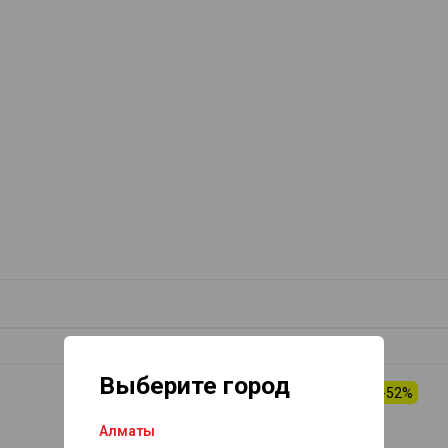
Выберите город
-40%
-52%
Алматы