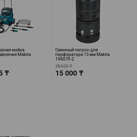
орная мойка
Сменный патрон для
А
авления Makita
перфоратора 13 мм Makita
M
194079-2
28 630 ₸
1
5 ₸
15 000 ₸