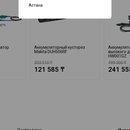
Астана
катор
Аккумуляторный кусторез
Аккумулят
Makita DUH506RF
высокого д
HW001GZ
203 510 ₸
499 300 ₸
121 585 ₸
241 55
Распродажа