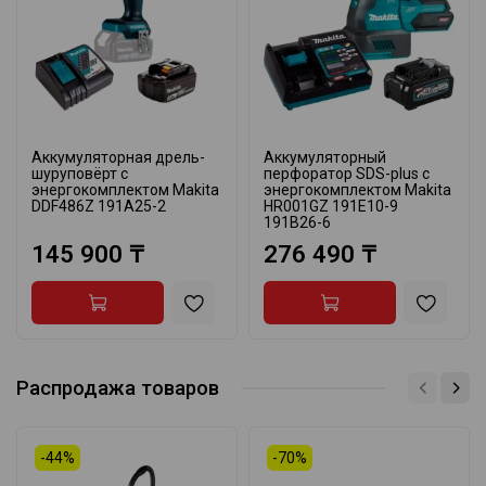
Аккумуляторная дрель-
Аккумуляторный
шуруповёрт с
перфоратор SDS-plus с
энергокомплектом Makita
энергокомплектом Makita
DDF486Z 191A25-2
HR001GZ 191E10-9
191B26-6
145 900 ₸
276 490 ₸
Распродажа товаров
-44%
-70%