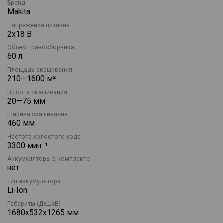
Бренд
осуществляется в диапазоне от 20 до 75 мм, позволяя
Makita
адаптироваться к различным условиям газона. Прочный
стальной корпус повышает долговечность устройства, а
Напряжение питания
2х18 В
складная регулируемая рукоятка упрощает хранение и
транспортировку.
Объём травосборника
60 л
Дополнительные функции включают плавный пуск,
электронную систему стабилизации, защиту от перегрузки и
Площадь скашивания
перегрева, а также индикатор уровня заряда аккумуляторов.
210—1600 м²
Технология XPT обеспечивает защиту от пыли и влаги, что
Высота скашивания
позволяет использовать газонокосилку в различных
20—75 мм
погодных условиях.
Ширина скашивания
460 мм
Частота холостого хода
3300 минˉ¹
Аккумуляторы в комплекте
нет
Тип аккумулятора
Li-Ion
Габариты (ДхШхВ)
1680х532х1265 мм