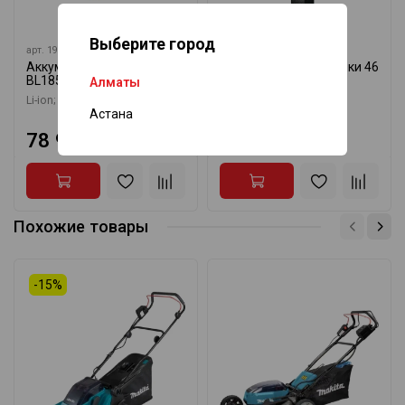
Выберите город
арт.
197280-8
арт.
1910N1-8
Аккумуляторная батарея
Нож для газонокосилки 46
BL1850 Makita 197280-8
см Makita 1910N1-8
Алматы
Li-ion; 18 В; 5А·ч
DLM460, сбор травы
Астана
78 925 ₸
13 290 ₸
Похожие товары
-15%