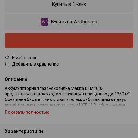
Купить в 1 клик
Купить на Wildberries
В избранное
Добавить в сравнение
Описание
Аккумуляторная газонокосилка Makita DLM460Z
предназначена для ухода за газонами площадью до 1360 м².
Оснащена бесщёточным двигателем, работающим от двух
литий-ионных аккумуляторов серии LXT 18 В, обеспечивая
общую мощность 36 В. Ширина скашивания составляет 46 см,
Показать полностью
что позволяет эффективно обрабатывать большие участки.
Модель оснащена функцией мульчирования, сбором травы в
Характеристики
травосборник объёмом 60 л и возможностью бокового
выброса. Центральная регулировка высоты скашивания