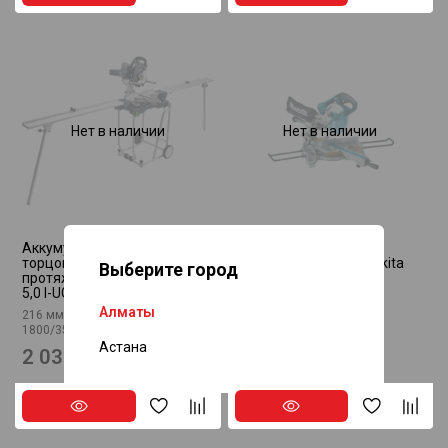
Нет в наличии
Нет в наличии
Аккумуляторная
Аккумуляторная
торцовочная пила с
торцовочная пила Makita
Выберите город
протяжкой KAPEX KSC 60 EB
DLS714Z
5,0 I-UG-Set FESTOOL 577958
Алматы
216 мм, 2 х 5 А·ч, Li-Ion, 1300—
1800/3500 минˉ¹
Астана
2 030 100 ₸
462 040 ₸