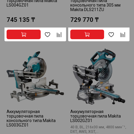
торцовочная пила Makita
торцовочная пила
LS004GZ01
консольного типа 305 мм
Makita DLS211ZU
745 135 ₸
729 770 ₸
Аккумуляторная
Аккумуляторная
торцовочная пила
торцовочная пила Makita
консольного типа Makita
LS002GZ01
LS003GZ01
40 В, BL, 216х30 мм, 4800 минˉ¹,
DXT, AWS, XGT,...