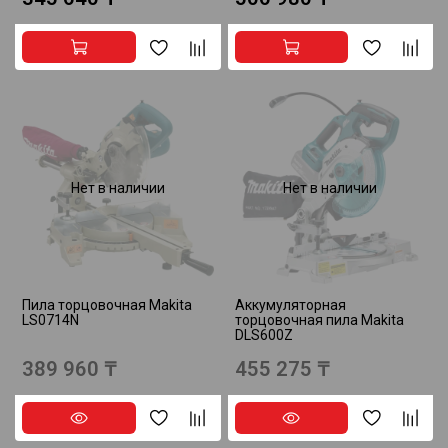
Нет в наличии
Нет в наличии
Пила торцовочная Makita
Аккумуляторная
LS0714N
торцовочная пила Makita
DLS600Z
389 960 ₸
455 275 ₸