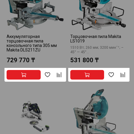
Аккумуляторная
Торцовочная пила Makita
торцовочная пила
LS1019
консольного типа 305 мм
1510 Вт; 260 мм; 3200 минˉ¹; –
Makita DLS211ZU
45° — 45°...
729 770 ₸
531 800 ₸