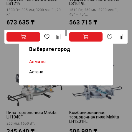
LS1219
LS1019L
1800 Вт; 305 мм; 3200 минˉ¹; 29
1510 Вт; 260 мм; 3200 минˉ¹; –
кг
45° — 45°...
673 635 ₸
563 715 ₸
Выберите город
Алматы
Астана
Пила торцовочная Makita
Комбинированная
LH1040F
торцовочная пила Makita
LH1201FL
260 мм, 1650 Вт,
345 640 ₸
506 980 ₸