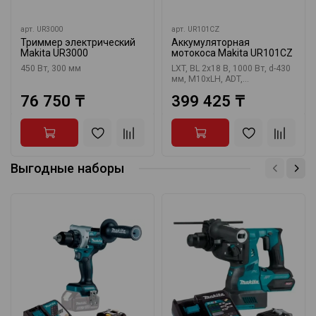
арт.
UR3000
арт.
UR101CZ
Триммер электрический
Аккумуляторная
Makita UR3000
мотокоса Makita UR101CZ
450 Вт, 300 мм
LXT, BL 2х18 В, 1000 Вт, d-430
мм, М10xLH, ADT,...
76 750 ₸
399 425 ₸
Выгодные наборы