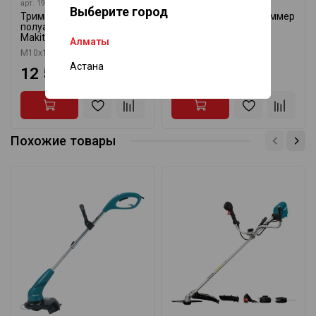
арт.
191D89-4
арт.
DUR192LZ
Выберите город
Триммерная головка
Аккумуляторный триммер
полуавтоматическая
Makita DUR192LZ
Makita 191D89-4
Алматы
М10х1,25LH, 2 мм,
119 000 ₸
Астана
12 535 ₸
73 230 ₸
Похожие товары