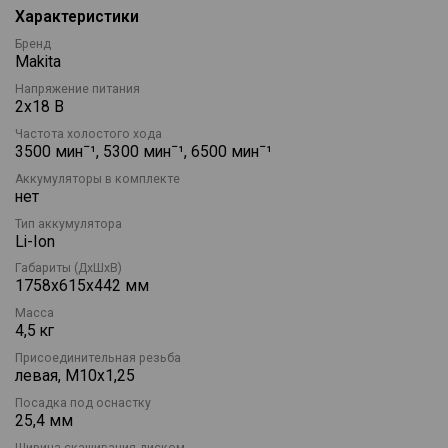
Характеристики
необходимости обслуживания. Нижнее расположение
двигателя позволяет напрямую соединить режущую головку
Бренд
с приводом, снижая потери мощности и повышая
Makita
эффективность передачи крутящего момента.
Напряжение питания
Три режима скорости позволяют подобрать оптимальный
2х18 В
режим кошения в зависимости от плотности растительности и
Частота холостого хода
условий работы. Автоматический режим ADT считывает
3500 минˉ¹, 5300 минˉ¹, 6500 минˉ¹
нагрузку на режущий инструмент и регулирует скорость
вращения, поддерживая производительность и увеличивая
Аккумуляторы в комплекте
время работы на одном заряде аккумулятора.
нет
Тип аккумулятора
Li-Ion
Габариты (ДхШхВ)
1758х615х442 мм
Масса
4,5 кг
Присоединительная резьба
левая, М10х1,25
Посадка под оснастку
25,4 мм
Ширина скашивания диском