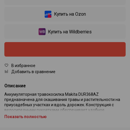
Купить на Ozon
Купить на Wildberries
В избранное
Добавить в сравнение
Описание
Аккумуляторная травокосилка Makita DUR368AZ
предназначена для скашивания травы и растительности на
приусадебных участках и вдоль дорожек. Конструкция с
велосипедными рукоятками обеспечивает удобное
управление и устойчивость при работе на больших площадях.
Показать полностью
Бесщёточный двигатель с внешним ротором обеспечивает
высокую эффективность и увеличенный ресурс без