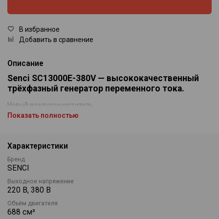
В избранное
Добавить в сравнение
Описание
Senci SC13000E-380V — высококачественный
трёхфазный генератор переменного тока.
Новый воздухоочиститель.
Уникальный компактный дизайн.
Показать полностью
Отработанный топливный газ сжигается в карбюраторе через
специально спроектированную трубку, без утечек.
Низкое потребление топлива, высокая выходная мощность.
Характеристики
Экологически чистый.
Уникальный глушитель с искрогасителем.
Бренд
Датчик уровня масла, автоматически отключает двигатель
SENCI
при низком уровне масла.
Выходное напряжение
220 В, 380 В
Электронное табло с индикацией напряжения, частоты и
моточасов.
Объём двигателя
Автоматический выключатель, отключает электрическую
688 см³
систему при перегрузке.