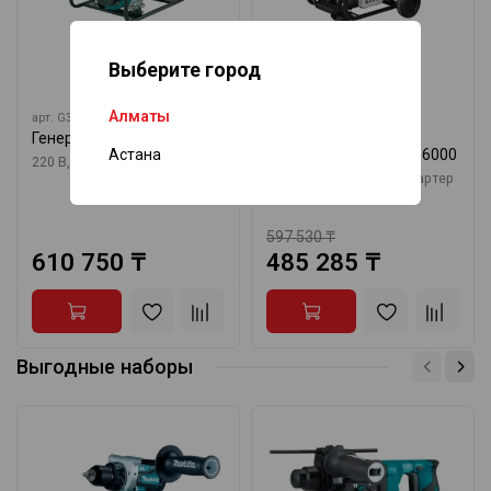
Выберите город
Алматы
арт.
G3500K
арт.
SCD6000
Генератор Makita G3500K
Электрогенератор
Астана
дизельный Senci SCD6000
220 В, 3500 ВА
5 кВт, 220 В, электростартер
597 530 ₸
610 750 ₸
485 285 ₸
Выгодные наборы