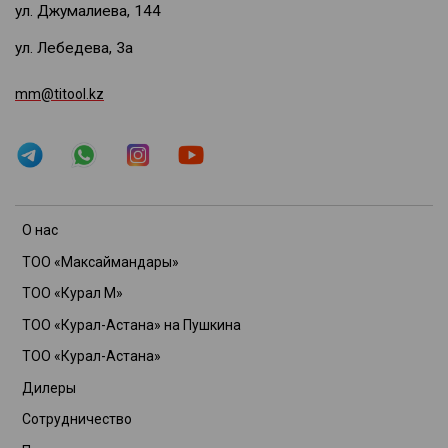
ул. Джумалиева, 144
ул. Лебедева, 3а
mm@titool.kz
О нас
ТОО «Максаймандары»
ТОО «Курал М»
ТОО «Курал-Астана» на Пушкина
ТОО «Курал-Астана»
Дилеры
Сотрудничество