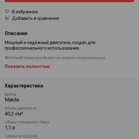
В избранное
Добавить в сравнение
Описание
Мощный и надёжный двигатель создан для
профессионального использования.
Жёсткий приводной вал на девяти подшипниках.
Показать полностью
Бесконтактная система зажигания.
Многофункциональная рукоятка.
Характеристики
Удобный двойной плечевой ремень.
Бренд
Стандартная комплектация: бензокоса Makita RBC411, диск
Makita
для жёсткой травы и кустарников, защитный кожух,
Объём двигателя
наплечный ремень, ёмкость для приготовления топливной
40,2 см³
смеси.
Объём топливного бака
1,1 л
Габариты (ДхШхВ)