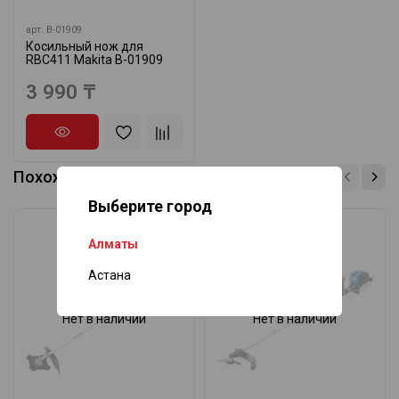
арт.
B-01909
Косильный нож для
RBC411 Makita B-01909
3 990 ₸
Похожие товары
Выберите город
Алматы
Астана
Нет в наличии
Нет в наличии