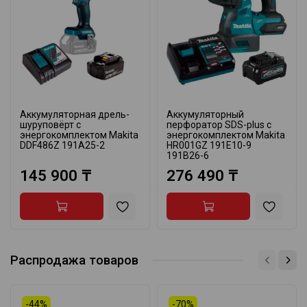
Аккумуляторная дрель-
Аккумуляторный
шуруповёрт с
перфоратор SDS-plus с
энергокомплектом Makita
энергокомплектом Makita
DDF486Z 191A25-2
HR001GZ 191E10-9
191B26-6
145 900 ₸
276 490 ₸
Распродажа товаров
-44%
-70%