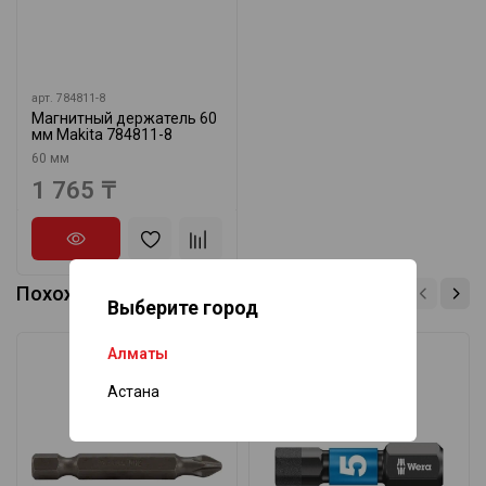
арт.
784811-8
Магнитный держатель 60
мм Makita 784811-8
60 мм
1 765 ₸
Похожие товары
Выберите город
Алматы
-8%
Астана