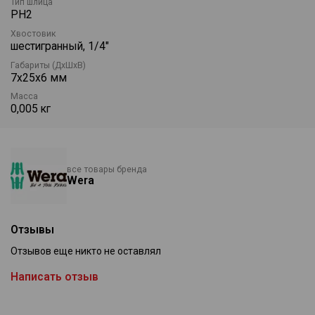
Тип шлица
подходит для ручного и электроинструмента. Оптимальный
PH2
выбор для профессионального применения в сборке, ремонте
и монтажных работах.
Хвостовик
шестигранный, 1/4"
Габариты (ДхШхВ)
7х25х6 мм
Масса
0,005 кг
все товары бренда
Wera
Отзывы
Отзывов еще никто не оставлял
Написать отзыв