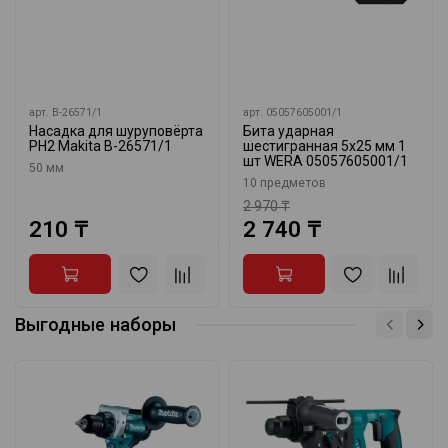
арт.
B-26571/1
арт.
05057605001/1
Насадка для шуруповёрта
Бита ударная
PH2 Makita B-26571/1
шестигранная 5x25 мм 1
шт WERA 05057605001/1
50 мм
10 предметов
2 970 ₸
210 ₸
2 740 ₸
Выгодные наборы