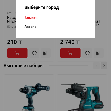
Выберите город
арт.
B-26571/1
арт.
05057605001/1
Насадка для шуруповёрта
Бита ударная
Алматы
PH2 Makita B-26571/1
шестигранная 5x25 мм 1
шт WERA 05057605001/1
Астана
50 мм
10 предметов
2 970 ₸
210 ₸
2 740 ₸
Выгодные наборы