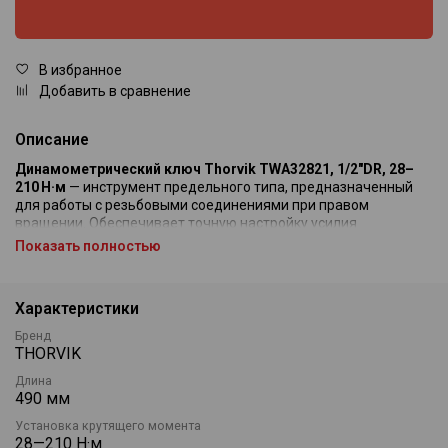
В избранное
Добавить в сравнение
Описание
Динамометрический ключ Thorvik TWA32821, 1/2"DR, 28–
210 Н·м
— инструмент предельного типа, предназначенный
для работы с резьбовыми соединениями при правом
вращении. Обеспечивает точную настройку усилия
срабатывания и надёжное соблюдение заданного крутящего
Показать полностью
момента. Оснащён тактильно‑акустическим сигналом
«щелчка» при достижении установленного значения.
Характеристики
Регулировка осуществляется с помощью поворотной
рукоятки и торцевого фиксатора. Установка значения
Бренд
производится в положении «Unlock», затем фиксируется в
THORVIK
режиме «Lock». При превышении заданного момента
происходит срабатывание с характерным щелчком.
Длина
490 мм
Диапазон настройки составляет от 28 до 210 Н·м. Точность
Установка крутящего момента
регулировки — ±4 %. Длина инструмента — 490 мм, привод —
28—210 Н·м