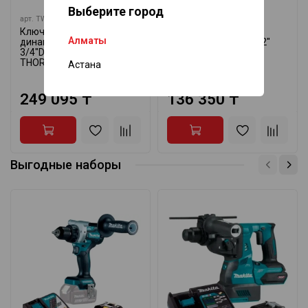
Выберите город
арт.
TWA4210
арт.
05075623001
Ключ
Динамометрический
Алматы
динамометрический
ключ с трещоткой 1/2″
3/4"DR, 200—1000 Н·м
WERA 05075623001
THORVIK TWA4210
Астана
147 850 ₸
249 095 ₸
136 350 ₸
Выгодные наборы