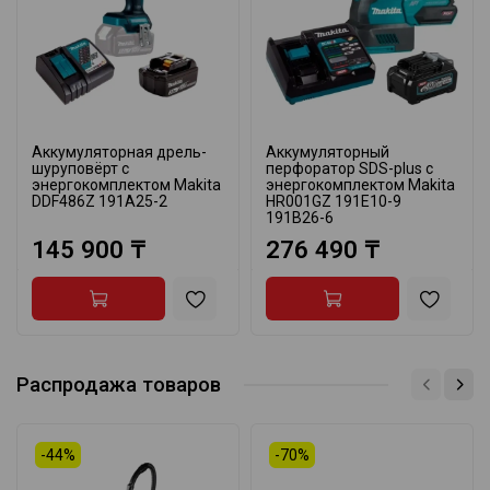
Аккумуляторная дрель-
Аккумуляторный
шуруповёрт с
перфоратор SDS-plus с
энергокомплектом Makita
энергокомплектом Makita
DDF486Z 191A25-2
HR001GZ 191E10-9
191B26-6
145 900 ₸
276 490 ₸
Распродажа товаров
-44%
-70%