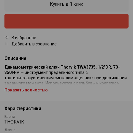
Купить в 1 клик
В избранное
Добавить в сравнение
Описание
Динамометрический ключ Thorvik TWA3735, 1/2"DR, 70–
350 Н·м
— инструмент предельного типа с
тактильно‑акустическим сигналом «щёлчок» при достижении
заданного момента. Используется с резьбовым крепежом
правого вращения.
Показать полностью
Диапазон регулировки: от 70 до 350 Н·м. Резьбовой привод
1/2″DR, длина ключа составляет 640 мм, вес — 2,82 кг.
Характеристики
Регулировка момента производится с помощью торцевого
Бренд
фиксатора и вращающейся рукоятки. Для установки:
THORVIK
открутите фиксатор (режим «Unlock»), поверните рукоятку до
нужного значения по шкале (точность ±4 % с накрашенной
Длина