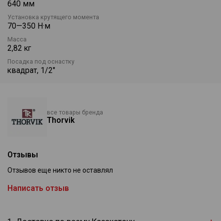
шкалой нониуса), затем зафиксируйте рукоятку (режим
640 мм
«Lock»). При превышении заданного момента появляется
Установка крутящего момента
тактильно‑акустический сигнал, после которого затяжку
70—350 Н·м
прекращают.
Масса
2,82 кг
Посадка под оснастку
квадрат, 1/2"
все товары бренда
Thorvik
Отзывы
Отзывов еще никто не оставлял
Написать отзыв