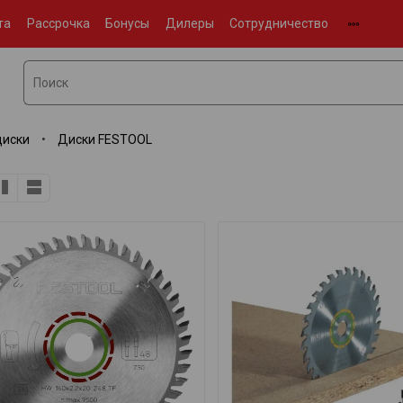
та
Рассрочка
Бонусы
Дилеры
Сотрудничество
диски
Диски FESTOOL