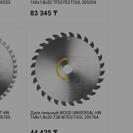
05553
160x1,8x20 TF52 FESTOOL 205554
83 345 ₸
UT HW
Диск пильный WOOD UNIVERSAL HW
05765
168x1,8x20 Z28 W FESTOOL 205764
44 425 ₸