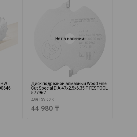
Нет в наличии
 HW
Диск подрезной алмазный Wood Fine
00646
Cut Special DIA 47x2,5x6,35 T FESTOOL
577962
для TSV 60 K
44 980 ₸