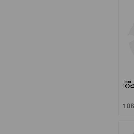
Пильн
160x2
108