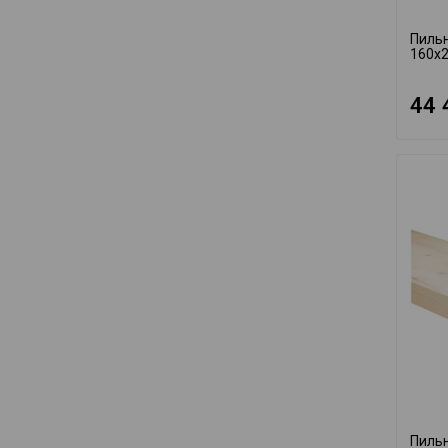
Пильн
160x2
44 
Пиль