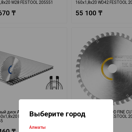
,8x20 W28 FESTOOL 205551
160x1,8x20 WD42 FESTOOL 2
670 ₸
55 100 ₸
Выберите город
ный диск ALUMINIUM/PLASTICS
Диск пильный WOOD FINE C
0x1,8x20 F/FA52 FESTOOL
168x1,8x20 WD42 FESTOOL 2
55
Алматы
460 ₸
55 545 ₸