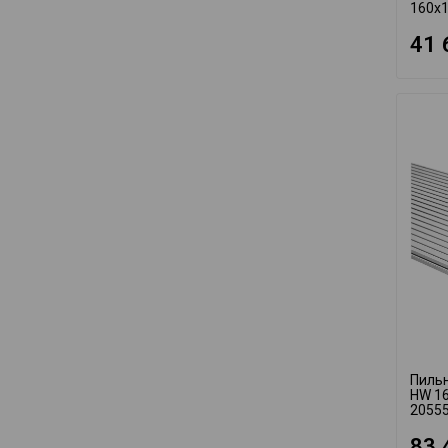
160x1
41 
Пиль
HW 16
2055
83 