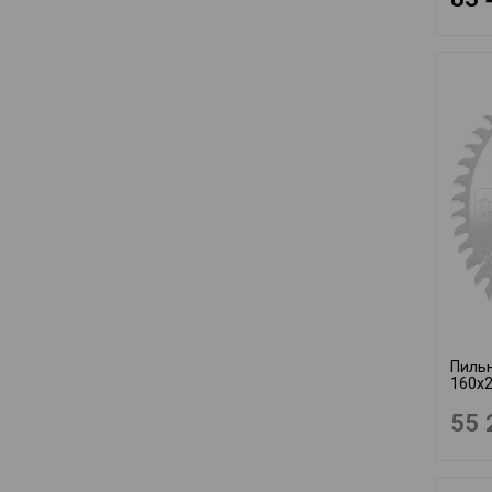
Пильн
160x2
55 