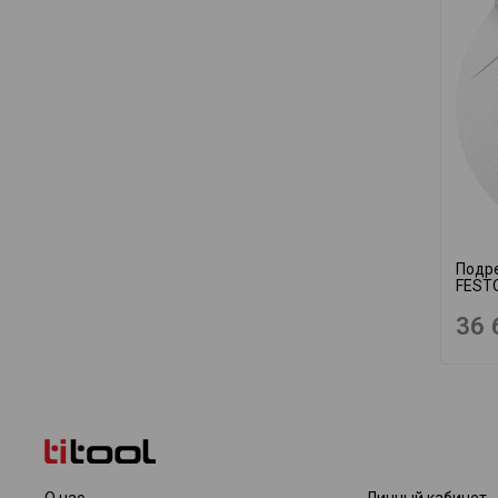
Подре
FEST
36 