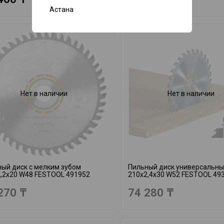
Астана
Нет в наличии
Нет в наличии
ый диск с мелким зубом
Пильный диск универсальн
,2x20 W48 FESTOOL 491952
210x2,4x30 W52 FESTOOL 49
270 ₸
74 280 ₸