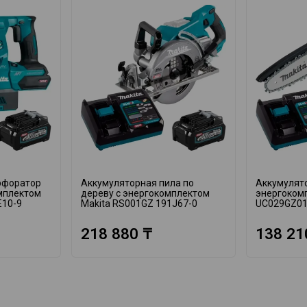
рфоратор
Аккумуляторная пила по
Аккумулято
омплектом
дереву с энергокомплектом
энергоком
E10-9
Makita RS001GZ 191J67-0
UC029GZ01
218 880 ₸
138 21