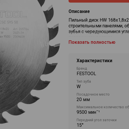
Описание
Пильный диск HW 168x1,8x2
строительными панелями, о
зубья с чередующимися угла
поперечного распила.
Показать полностью
Изготовлен из высококачест
сплава, что обеспечивает д
Идеально подходит для TS 60
Характеристики
Бренд
FESTOOL
Тип зуба
W
Посадочное место
20 мм
Максимальное количество о
9500 минˉ¹
Передний угол заточки
15°