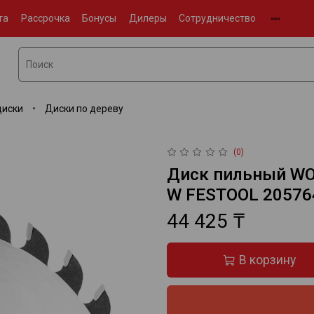
та
Рассрочка
Бонусы
Дилеры
Сотрудничество
диски
Диски по дереву
(0)
Диск пильный WO
W FESTOOL 20576
44 425 ₸
В корзину