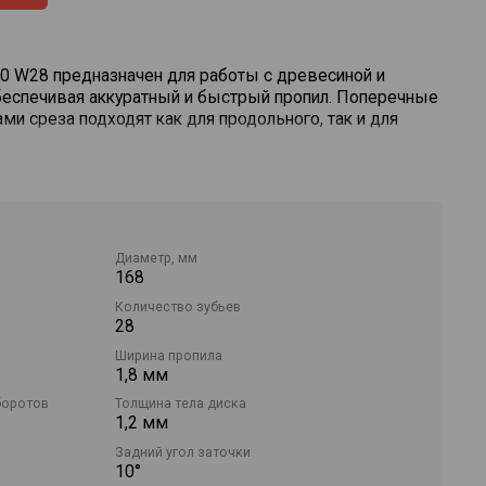
0 W28 предназначен для работы с древесиной и
беспечивая аккуратный и быстрый пропил. Поперечные
ми среза подходят как для продольного, так и для
венной стали с зубьями из мелкозернистого твердого
лительный срок службы и стабильное качество реза.
 K, TSV 60 K и CSC SYS 50.
Диаметр, мм
168
Количество зубьев
28
Ширина пропила
1,8 мм
боротов
Толщина тела диска
1,2 мм
Задний угол заточки
10°