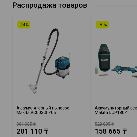
Распродажа товаров
-44%
-70%
Аккумуляторный пылесос
Аккумуляторный се
Makita VC003GLZ06
Makita DUP180Z
361 005 ₸
528 885 ₸
201 110 ₸
158 665 ₸