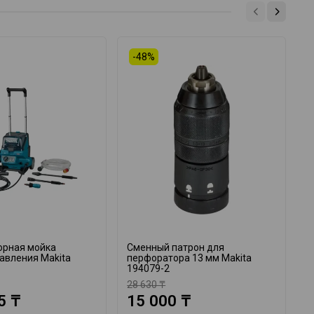
-48%
орная мойка
Сменный патрон для
А
авления Makita
перфоратора 13 мм Makita
M
194079-2
28 630 ₸
1
5 ₸
15 000 ₸