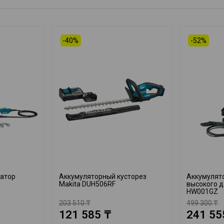
-40%
-52%
катор
Аккумуляторный кусторез
Аккумулят
Makita DUH506RF
высокого д
HW001GZ
203 510 ₸
499 300 ₸
121 585 ₸
241 55