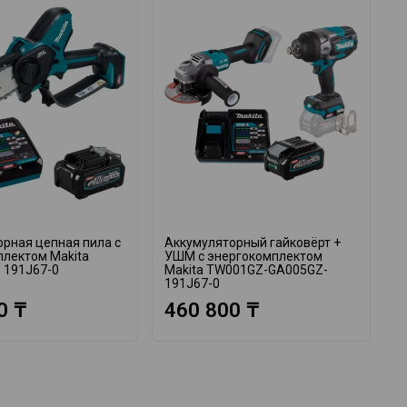
рная цепная пила с
Аккумуляторный гайковёрт +
А
плектом Makita
УШМ с энергокомплектом
в
 191J67-0
Makita TW001GZ-GA005GZ-
M
191J67-0
1
0 ₸
460 800 ₸