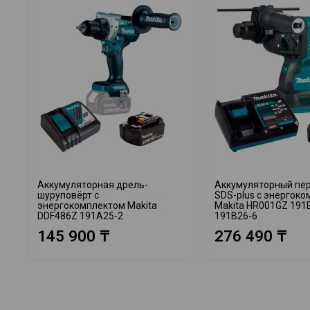
Аккумуляторная дрель-
Аккумуляторный пе
шуруповёрт с
SDS-plus с энергок
энергокомплектом Makita
Makita HR001GZ 191
DDF486Z 191A25-2
191B26-6
145 900 ₸
276 490 ₸