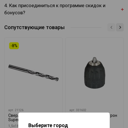
4. Как присоединиться к программе скидок и
бонусов?
Сопутствующие товары
-8%
арт.
21126
арт.
331602
Сверло по металлу HSS-G
Быстрозажимной патрон
Super 1,5мм Heller 21126
10 мм Hitachi 331602
Выберите город
1,5x18x40 мм