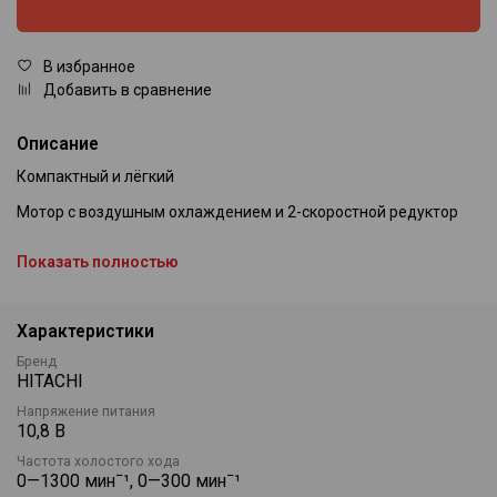
В избранное
Добавить в сравнение
Описание
Компактный и лёгкий
Мотор с воздушным охлаждением и 2-скоростной редуктор
Регулируемая муфта: 21 значение крутящего момента
Показать полностью
Обрезиненная рукоятка
Светодиодная подсветка на корпусе
Характеристики
Аккумулятор BCL1015 (10,8 В, 1,5 А•ч)
Бренд
HITACHI
Зарядное устройство UC10SFL (время зарядки 40 мин.)
Напряжение питания
10,8 В
Частота холостого хода
0—1300 минˉ¹, 0—300 минˉ¹