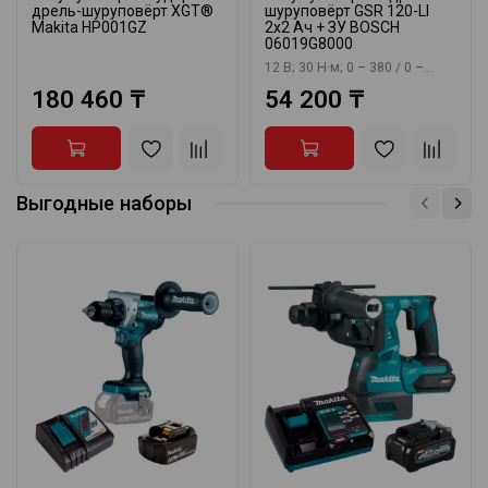
дрель-шуруповёрт XGT®
шуруповёрт GSR 120-LI
Makita HP001GZ
2x2 Aч + ЗУ BOSCH
06019G8000
12 В; 30 Н·м; 0 – 380 / 0 –...
180 460 ₸
54 200 ₸
Выгодные наборы