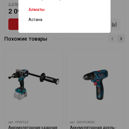
2 270 ₸
Алматы
2 095 ₸
7 440 ₸
Астана
Похожие товары
арт.
HP001GZ
арт.
06019G8000
Аккумуляторная ударная
Аккумуляторная дрель-