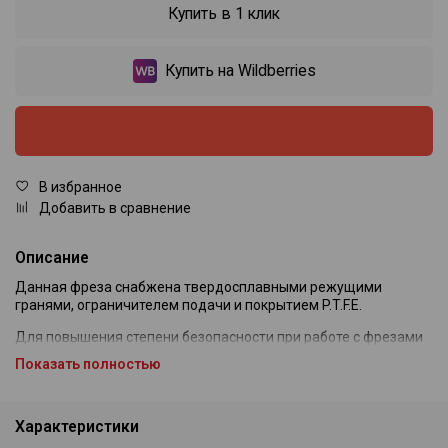
Купить в 1 клик
Купить на Wildberries
В избранное
Добавить в сравнение
Описание
Данная фреза снабжена твердосплавными режущими
гранями, ограничителем подачи и покрытием P.T.F.E.
Для повышения степени безопасности при работе с фрезами
больших диаметров.
Показать полностью
Данная фреза должна использоваться при низких скоростях
вращения шпинделя фрезера - от 10000 до 12000 оборотов в
минуту на фрезерах мощностью не менее 1,65 КВт.
Характеристики