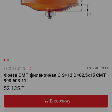
(0)
арт.
990.503.11
Фреза СМТ филёночная C S=12 D=82,5x15 CMT
990.503.11
52 135 ₸
В корзину