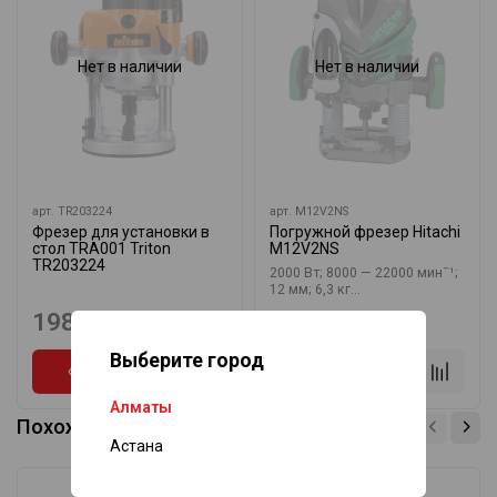
Нет в наличии
Нет в наличии
арт.
TR203224
арт.
M12V2NS
Фрезер для установки в
Погружной фрезер Hitachi
стол TRA001 Triton
M12V2NS
TR203224
2000 Вт; 8000 — 22000 минˉ¹;
12 мм; 6,3 кг...
198 030 ₸
99 265 ₸
Выберите город
Алматы
Похожие товары
Астана