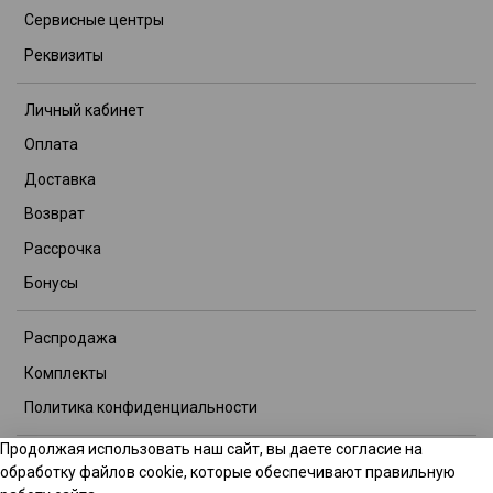
Сервисные центры
Реквизиты
Личный кабинет
Оплата
Доставка
Возврат
Рассрочка
Бонусы
Распродажа
Комплекты
Политика конфиденциальности
Продолжая использовать наш сайт, вы даете согласие на
© 2026 Интернет-магазин TITOOL GROUP. Все права защищены.
обработку файлов cookie, которые обеспечивают правильную
Данное предложение не является публичной офертой.