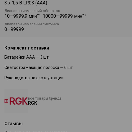
3 x 1,5 В LR03 (AAA)
заряда батареи помогают экономить ресурс питания и
поддерживать стабильную работу.
Диапазон измерений оборотов
10—9999,9 минˉ¹, 10000—99999 минˉ¹
Благодаря небольшому весу и компактным размерам
Диапазон измерений счётчика
тахометр удобно носить с собой и применять как на
0—99999
производстве, так и в сервисных работах. RGK TM-10 сочетает
точность измерений с простотой использования и высокой
надёжностью.
Комплект поставки
Батарейки AAA — 3 шт.
Светоотражающая полоска — 6 шт.
Руководство по эксплуатации
все товары бренда
RGK
Отзывы