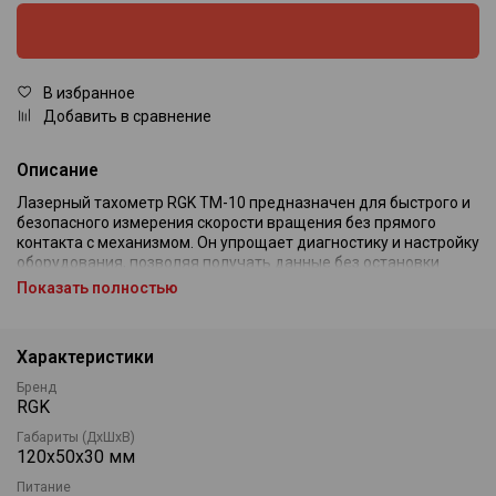
В избранное
Добавить в сравнение
Описание
Лазерный тахометр RGK TM-10 предназначен для быстрого и
безопасного измерения скорости вращения без прямого
контакта с механизмом. Он упрощает диагностику и настройку
оборудования, позволяя получать данные без остановки
рабочих процессов и демонтажа деталей.
Показать полностью
Прибор оснащён лазерным целеуказателем для точного
наведения и удобным дисплеем с подсветкой,
Характеристики
обеспечивающим хорошую читаемость результатов при
любом освещении. Компактный корпус с рифлёной
Бренд
поверхностью удобно лежит в руке и защищён от случайного
RGK
выскальзывания.
Габариты (ДхШхВ)
Дополнительная функция счётчика позволяет использовать
120x50х30 мм
устройство для подсчёта объектов на производственных
Питание
линиях. Автоматическое отключение питания и индикатор