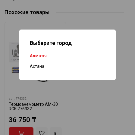
Похожие товары
Выберите город
Алматы
Астана
арт.
776332
Термоанемометр AM-30
RGK 776332
36 750 ₸