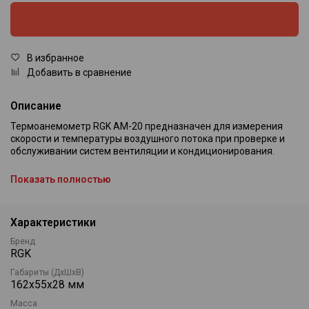
В избранное
Добавить в сравнение
Описание
Термоанемометр RGK AM-20 предназначен для измерения
скорости и температуры воздушного потока при проверке и
обслуживании систем вентиляции и кондиционирования.
Диапазон измерения скорости воздушного потока составляет
Показать полностью
от 0,5 до 20 м/с, диапазон измерения температуры — от -10 °С
до +50 °С.
Прибор поддерживает отображение текущих, минимальных,
Характеристики
максимальных и средних значений измерений.
Бренд
RGK
Модель оснащена крыльчаткой диаметром 30 мм и
магнитоиндукционным датчиком скорости.
Габариты (ДхШхВ)
162х55х28 мм
Предусмотрен выбор единиц измерения скорости: м/с, км/ч,
фут/мин, узлы и мили/ч.
Масса