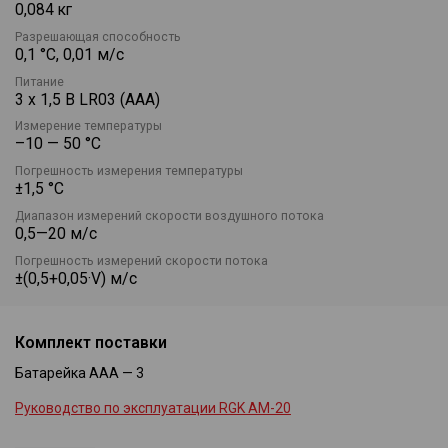
0,084 кг
LCD-дисплей с подсветкой обеспечивает отображение
Разрешающая способность
результатов измерений и графической шкалы Бофорта.
0,1 °C, 0,01 м/с
Термоанемометр выполняет до двух измерений в секунду и
Питание
оснащён индикацией выхода за пределы диапазона
3 x 1,5 В LR03 (AAA)
измерений.
Измерение температуры
Функции прибора включают автоотключение через 5 минут
–10 — 50 °С
бездействия, индикацию разряда батареи и предупреждение
Погрешность измерения температуры
о холодном ветре.
±1,5 °С
Диапазон измерений скорости воздушного потока
0,5—20 м/с
Погрешность измерений скорости потока
±(0,5+0,05·V) м/с
Комплект поставки
Батарейка ААА — 3
Руководство по эксплуатации RGK AM-20