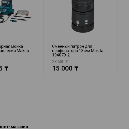
орная мойка
Сменный патрон для
А
авления Makita
перфоратора 13 мм Makita
M
194079-2
28 630 ₸
1
5 ₸
15 000 ₸
рнет-магазин