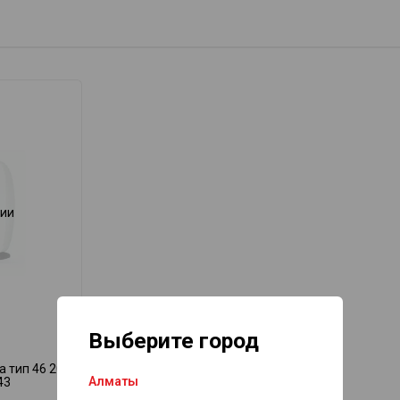
чии
Выберите город
 тип 46 20
Алматы
43