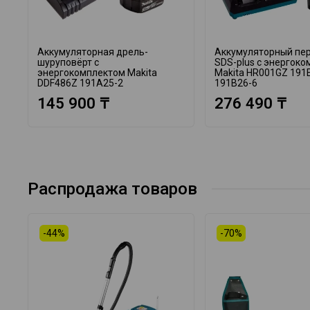
Аккумуляторная дрель-
Аккумуляторный пе
шуруповёрт с
SDS-plus с энергок
энергокомплектом Makita
Makita HR001GZ 191
DDF486Z 191A25-2
191B26-6
145 900 ₸
276 490 ₸
Распродажа товаров
-44%
-70%