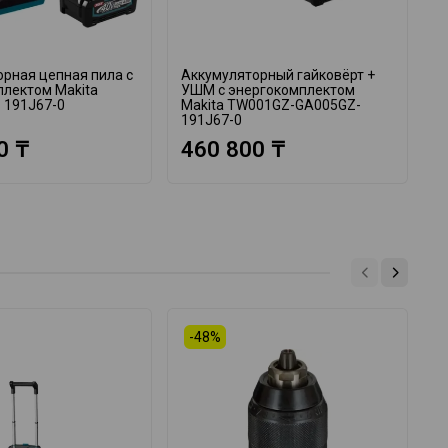
рная цепная пила с
Аккумуляторный гайковёрт +
А
плектом Makita
УШМ с энергокомплектом
в
 191J67-0
Makita TW001GZ-GA005GZ-
M
191J67-0
1
0 ₸
460 800 ₸
-48%