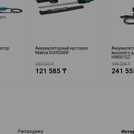
катор
Аккумуляторный кусторез
Аккумулят
Makita DUH506RF
высокого д
HW001GZ
203 510 ₸
499 300 ₸
121 585 ₸
241 55
Распродажа
Инте