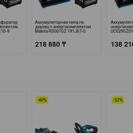
рфоратор
Аккумуляторная пила по
Аккумулято
омплектом
дереву с энергокомплектом
энергоком
E10-9
Makita RS001GZ 191J67-0
UC029GZ01
218 880 ₸
138 21
-40%
-52%