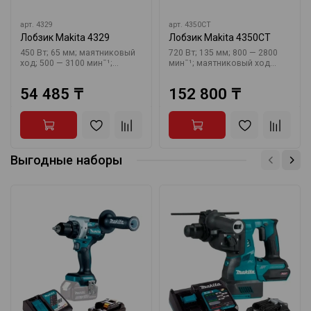
арт.
4329
арт.
4350CT
Лобзик Makita 4329
Лобзик Makita 4350CT
450 Вт; 65 мм; маятниковый
720 Вт; 135 мм; 800 — 2800
ход; 500 — 3100 минˉ¹;...
минˉ¹; маятниковый ход...
54 485 ₸
152 800 ₸
Выгодные наборы