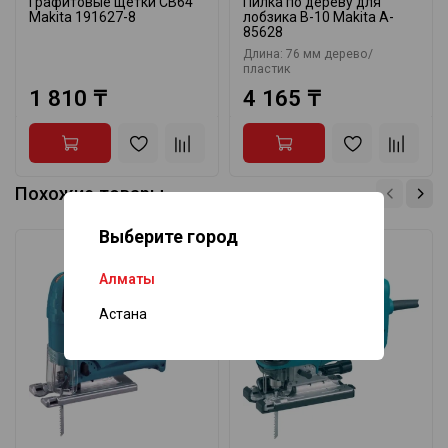
Графитовые щётки CB64
Пилка по дереву для
Makita 191627-8
лобзика B-10 Makita A-
85628
Длина: 76 мм дерево/
пластик
1 810 ₸
4 165 ₸
Похожие товары
Выберите город
Алматы
Астана