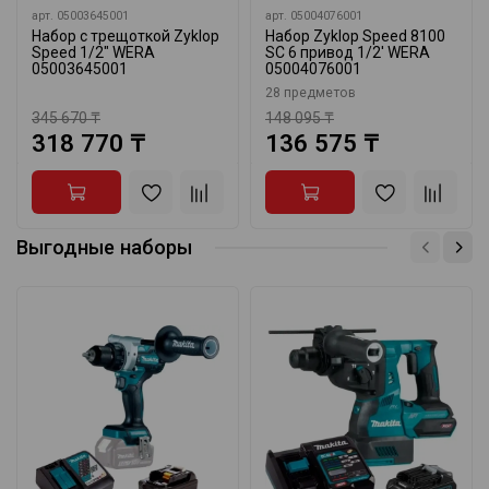
арт.
05003645001
арт.
05004076001
Набор с трещоткой Zyklop
Набор Zyklop Speed 8100
Speed 1/2" WERA
SC 6 привод 1/2' WERA
05003645001
05004076001
28 предметов
345 670 ₸
148 095 ₸
318 770 ₸
136 575 ₸
Выгодные наборы