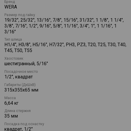
Бренд
стабильность и удобство при работе в узких местах.
WERA
Конструкция с инерционной массой ускоряет процесс
завинчивания, а также позволяет использовать трещотку как
Размер под гайку
19/32″, 25/32″, 13/16″, 7/8″, 15/16″, 31/32″, 1 1/8″, 1 1/4″,
отвёртку. Дисковый переключатель упрощает смену
3/8", 7/16", 1/2", 9/16", 5/8", 11/16", 3/4", 1", 1 1/16", 1
направления вращения без лишних движений.
3/16"
Рукоятка Kraftform имеет вращательно-симметричную форму
Тип шлица
и зоны с мягким покрытием, обеспечивающие надёжный
H1/4", H3/8", H5/16", H7/32", PH3, PZ3, T20, T25, T30, T40,
захват и комфорт даже при длительной работе. Благодаря
T45, T50, T55
комбинации твёрдых и мягких материалов достигается
оптимальный баланс скорости и усилия. Все элементы набора
Хвостовик
изготовлены с высокой точностью и устойчивы к нагрузкам,
шестигранный, 5/16"
что гарантирует долговечность и безупречное
функционирование инструмента.
Посадочное место
1/2", квадрат
Набор подходит для профессиональных монтажных и
Габариты (ДхШхВ)
сервисных работ, объединяя функциональность пяти типов
315х355х65 мм
трещоток в одном инструменте. Шариковый фиксатор
надёжно удерживает головки и адаптеры, предотвращая их
Масса
выпадение при работе.
6,64 кг
Длина стержня
35 мм
Посадка под оснастку
квадрат, 1/2"