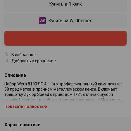
Купить в 1 клик
Купить на Wildberries
В избранное
Добавить в сравнение
Описание
Набор Wera 8100 SC 4 — это профессиональный комплект из
38 предметов в прочном металлическом кейсе. Включает
трещотку Zyklop Speed с приводом 1/2", отличающуюся
высокой скоростью работы и универсальностью. Механизм с
72 зубцами обеспечивает угол возврата всего 5°, что
Показать полностью
позволяет работать точно и эффективно даже в
ограниченном пространстве.
Характеристики
Головка трещотки свободно поворачивается и фиксируется в
позициях 0°, 15° и 90° в обе стороны, обеспечивая