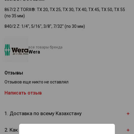
867/2 Z TORX®: TX 20, TX 25, TX 30, TX 40, TX 45, TX 50, TX 55
(по 35 мм)
840/2 Z: 1/4", 5/16", 3/8", 7/32" (по 30 мм)
все товары бренда
Wera
Отзывы
Отзывов еще никто не оставлял
Написать отзыв
1. Доставка по всему Казахстану
2. Как оплатить?