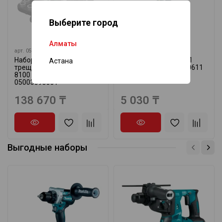
Выберите город
Алматы
арт.
05003593001
арт.
20611
Набор головок с
Набор головок 1/4" 11
Астана
трещоткой Zyklop, 3/8"
предметов ЭНКОР 20611
8100 SB 1 WERA
¼"
05003593001
138 670 ₸
5 030 ₸
Выгодные наборы