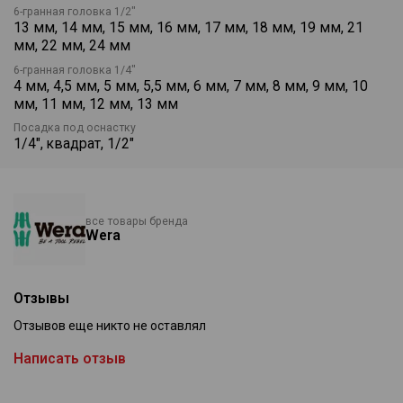
1 x 4,0x89
6-гранная головка 1/2"
1 x 5,0x89
13 мм, 14 мм, 15 мм, 16 мм, 17 мм, 18 мм, 19 мм, 21
1 x 6,0x89
мм, 22 мм, 24 мм
851/4 Z PH
1 x PH 1x89
6-гранная головка 1/4"
1 x PH 2x89
4 мм, 4,5 мм, 5 мм, 5,5 мм, 6 мм, 7 мм, 8 мм, 9 мм, 10
1 x PH 3x89
мм, 11 мм, 12 мм, 13 мм
855/4 Z PZ
1 x PZ 1x89
1 x PZ 2x89
Посадка под оснастку
1/4", квадрат, 1/2"
1 x PZ 3x89
867/4 Z TORX® BO
1 x TX 10x89
1 x TX 15x89
1 x TX 20x89
1 x TX 25x89
все товары бренда
Wera
1 x TX 30x89
8784 A1
1 x 1/4"x1/4"x37,0
8790 HMA
1 x 4,0x23,0
1 x 4,5x23,0
Отзывы
1 x 5,0x23,0
1 x 5,5x23,0
Отзывов еще никто не оставлял
1 x 6,0x23,0
Написать отзыв
1 x 7,0x23,0
1 x 8,0x23,0
1 x 9,0x23,0