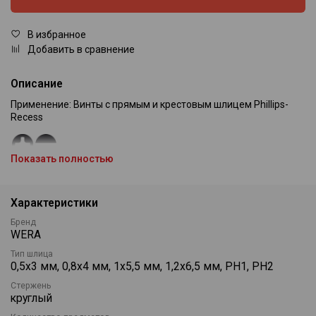
В избранное
Добавить в сравнение
Описание
Применение: Винты с прямым и крестовым шлицем Phillips-
Recess
Показать полностью
Однокомпонентная ручка Kraftform
для быстрого и легкого выполнения
Характеристики
работ.
Бренд
WERA
Тип шлица
0,5х3 мм, 0,8х4 мм, 1х5,5 мм, 1,2х6,5 мм, PH1, PH2
Стержень
Используемый для изготовления
круглый
наконечников материал со