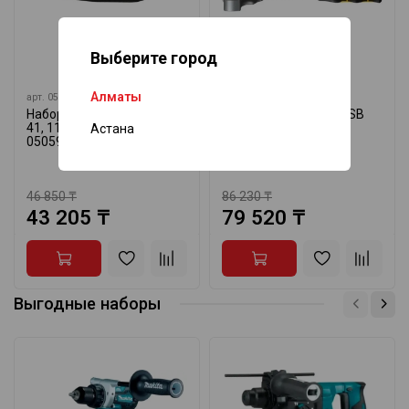
Выберите город
Алматы
арт.
05059299001
арт.
05003692001
Набор Kraftform Kompakt
Трещотка Koloss 1/2 SB
41, 11 предметов WERA
WERA 05003692001
Астана
05059299001
3 предмета
46 850 ₸
86 230 ₸
43 205 ₸
79 520 ₸
Выгодные наборы