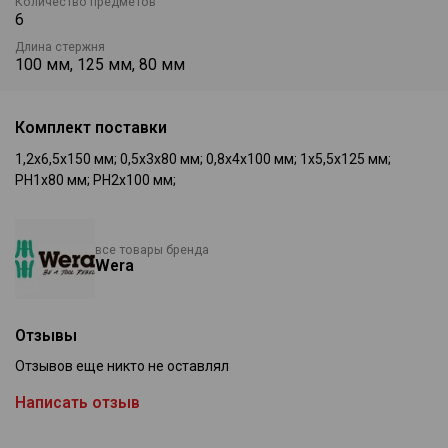
Количество предметов
специальной закалкой способствует
6
более долгому сроку службы.
Длина стержня
100 мм, 125 мм, 80 мм
Наконечник Wera Black Point, а также
Комплект поставки
сложная технология закалки
гарантируют долгий срок службы
1,2x6,5x150 мм; 0,5x3x80 мм; 0,8x4x100 мм; 1x5,5x125 мм;
наконечника и высокую точность
PH1x80 мм; PH2x100 мм;
посадки.
все товары бренда
Wera
Шестигранный край ручки защищает
от надоедливого перекатывания
инструмента на рабочем месте.
Отзывы
Отзывов еще никто не оставлял
Написать отзыв