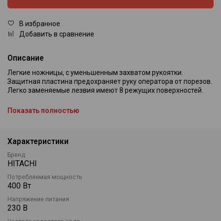
В избранное
Добавить в сравнение
Описание
Легкие ножницы, с уменьшенным захватом рукоятки.
Защитная пластина предохраняет руку оператора от порезов.
Легко заменяемые лезвия имеют 8 режущих поверхностей.
Комплект поставки: ножницы по листовому металлу HITACHI
Показать полностью
CE16SALA, набор ножей, регулятор толщины разреза,
шестигранный прутковый ключ.
Характеристики
Бренд
HITACHI
Потребляемая мощность
400 Вт
Напряжение питания
230 В