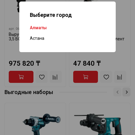
Выберите город
Алматы
арт.
0601533103
арт.
НРЭН-520-2,8
Вырубные ножницы GNA
Электроножницы
Астана
3,5 BOSCH 0601533103
ножевые (4.496) Фиолент
НРЭН-520-2,8
975 820 ₸
47 840 ₸
Выгодные наборы