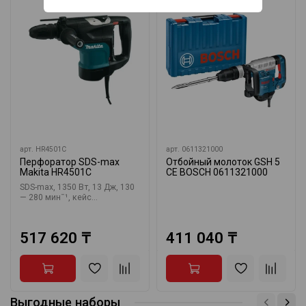
арт.
HR4501C
арт.
0611321000
Перфоратор SDS-max
Отбойный молоток GSH 5
Makita HR4501C
CE BOSCH 0611321000
SDS-max, 1350 Вт, 13 Дж, 130
— 280 минˉ¹, кейс...
517 620 ₸
411 040 ₸
Выгодные наборы