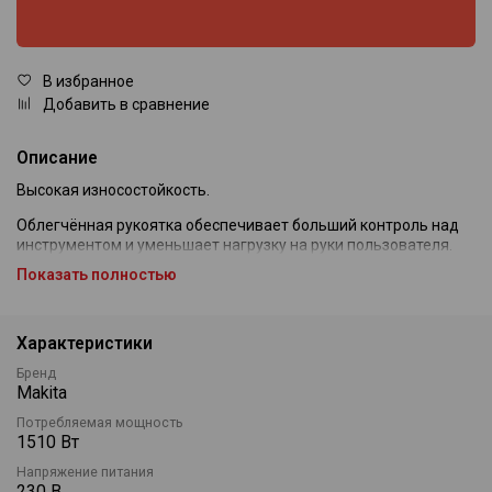
В избранное
Добавить в сравнение
Описание
Высокая износостойкость.
Облегчённая рукоятка обеспечивает больший контроль над
инструментом и уменьшает нагрузку на руки пользователя.
Показать полностью
Регулируемая боковая рукоятка обеспечивает удобство в
работе.
Фиксация клавиши включения для режима непрерывной
Характеристики
работы.
Бренд
Индикатор подключения к сети и замены щёток
Makita
Потребляемая мощность
Стандартная комплектация: отбойный молоток Makita
1510 Вт
HM1307C, боковая рукоятка, кейс на колёсах.
Напряжение питания
230 В