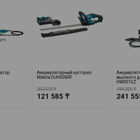
катор
Аккумуляторный кусторез
Аккумулят
Makita DUH506RF
высокого д
HW001GZ
203 510 ₸
499 300 ₸
121 585 ₸
241 55