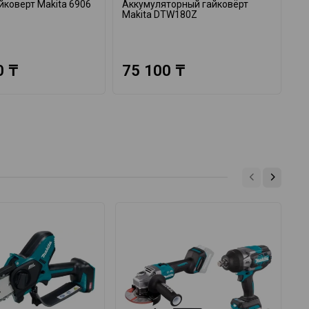
йковерт Makita 6906
Аккумуляторный гайковёрт
Ак
Makita DTW180Z
га
0 ₸
75 100 ₸
2