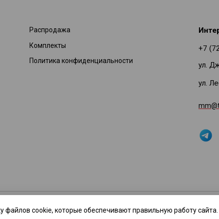
Распродажа
Инте
Комплекты
+7 (7
Политика конфиденциальности
ул. Д
ул. Л
mm@ti
нное предложение не является публичной офертой. Производитель вправ
у файлов cookie, которые обеспечивают правильную работу сайта.
мации звоните по телефону: +7(727) 378-69-12