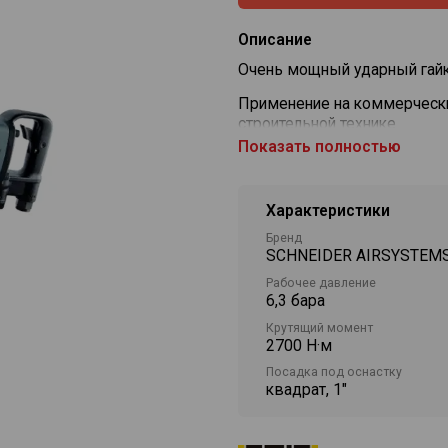
Описание
Очень мощный ударный гайк
Применение на коммерчески
строительной технике
Показать полностью
Мощный двухмолотковый уд
мощности и высокий крутя
Характеристики
Дополнительная ручка сбоку
Бренд
Длинный 1-дюймовый шпинд
SCHNEIDER AIRSYSTEM
колесами
Рабочее давление
Шпиндель с отверстием для
6,3 бара
Крутящий момент
2700 Н·м
Посадка под оснастку
квадрат, 1"