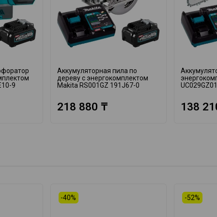
рфоратор
Аккумуляторная пила по
Аккумулято
омплектом
дереву с энергокомплектом
энергоком
E10-9
Makita RS001GZ 191J67-0
UC029GZ01
218 880 ₸
138 21
-40%
-52%