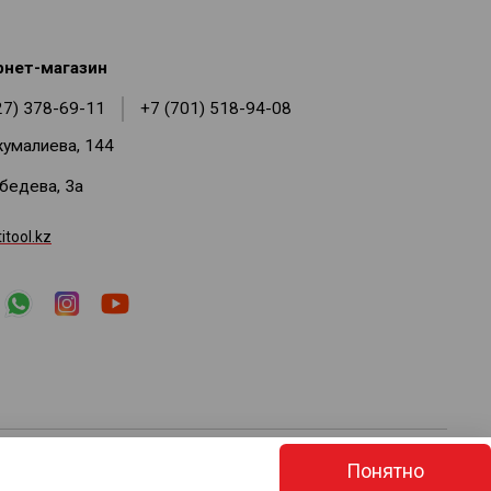
рнет-магазин
27) 378-69-11
+7 (701) 518-94-08
жумалиева, 144
ебедева, 3а
tool.kz
е изменять состав комплектации без уведомления. Возможны
Понятно