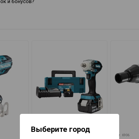
док и бонусов?
Выберите город
арт.
DTW300RTJ
арт.
6906