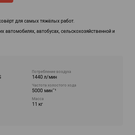
овёрт для самых тяжёлых работ.
х автомобилях, автобусах, сельскохозяйственной и
арный механизм обеспечивает быстрый набор
щий момент
 для удобного обращения с устройством
Потребление воздуха
ель для более удобной работы со спаренными
S
1440 л/мин
Частота холостого хода
 крепления торцевых ключей со стопорным штифтом
5000 минˉ¹
Масса
11 кг