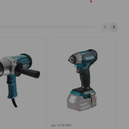
арт.
DTW180Z
ар