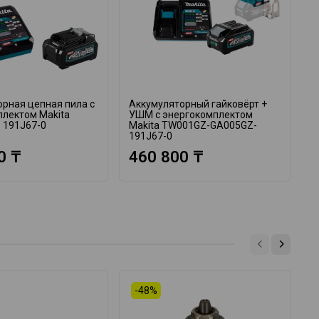
рная цепная пила с
Аккумуляторный гайковёрт +
А
плектом Makita
УШМ с энергокомплектом
в
 191J67-0
Makita TW001GZ-GA005GZ-
M
191J67-0
1
0 ₸
460 800 ₸
-48%