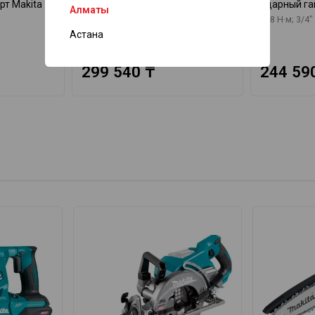
рт Makita
Аккумуляторный гайковёрт
Ударный га
Алматы
Makita DTW300RTJ
588 Н·м; 3/4"
Астана
299 540 ₸
244 59