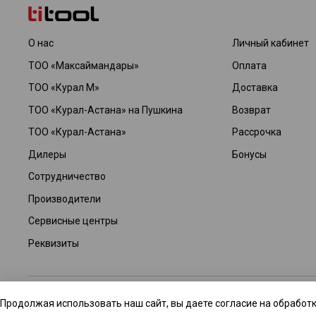
О нас
Личный кабинет
ТОО «Максаймандары»
Оплата
ТОО «Курал М»
Доставка
ТОО «Курал-Астана» на Пушкина
Возврат
ТОО «Курал-Астана»
Рассрочка
Дилеры
Бонусы
Сотрудничество
Производители
Сервисные центры
Реквизиты
© 2026 Интернет-магазин TITOOL GROUP. Все права защищены. Да
Продолжая использовать наш сайт, вы даете согласие на обработк
технические изменения и ошибки. Для получения уточненной инфор