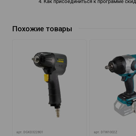
4. Как присоединиться к программе ски
Похожие товары
арт.
DGKD322801
арт.
DTW1002Z