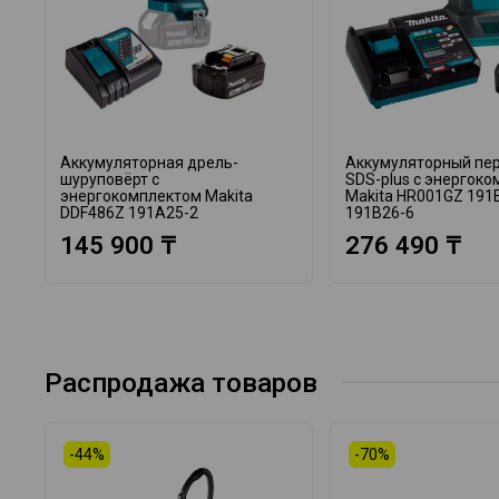
Аккумуляторная дрель-
Аккумуляторный пе
шуруповёрт с
SDS-plus с энергок
энергокомплектом Makita
Makita HR001GZ 191
DDF486Z 191A25-2
191B26-6
145 900 ₸
276 490 ₸
Распродажа товаров
-44%
-70%