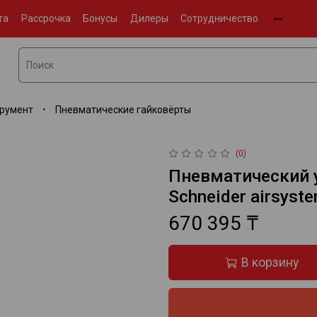
та
Рассрочка
Бонусы
Дилеры
Сотрудничество
румент
Пневматические гайковёрты
(0)
Пневматический 
Schneider airsys
670 395 ₸
В корзину