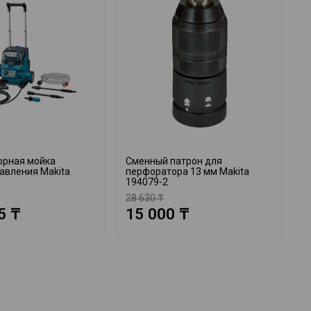
орная мойка
Сменный патрон для
А
авления Makita
перфоратора 13 мм Makita
M
194079-2
28 630 ₸
1
5 ₸
15 000 ₸