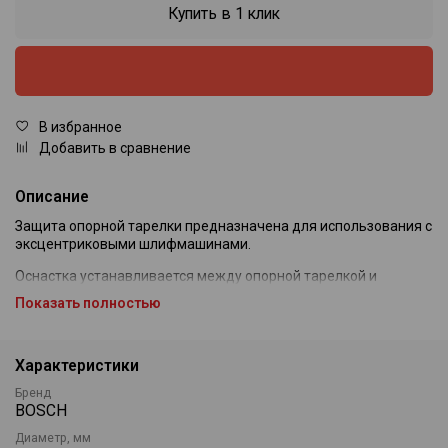
Купить в 1 клик
В избранное
Добавить в сравнение
Описание
Защита опорной тарелки предназначена для использования с
эксцентриковыми шлифмашинами.
Оснастка устанавливается между опорной тарелкой и
шлифовальным листом.
Показать полностью
Защитный слой снижает износ опорной тарелки и помогает
продлить срок её службы.
Характеристики
Подходит для работы со шлифовальными материалами
Бренд
диаметром 125 мм.
BOSCH
Используется при шлифовании с частой заменой абразивных
Диаметр, мм
кругов или интенсивной нагрузкой на основание.