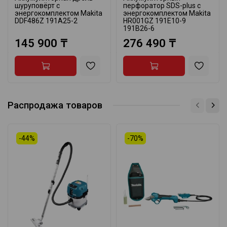
шуруповёрт с
перфоратор SDS-plus с
энергокомплектом Makita
энергокомплектом Makita
DDF486Z 191A25-2
HR001GZ 191E10-9
191B26-6
145 900 ₸
276 490 ₸
Распродажа товаров
-44%
-70%