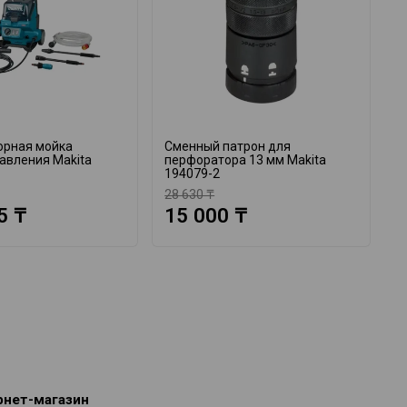
орная мойка
Сменный патрон для
А
авления Makita
перфоратора 13 мм Makita
M
194079-2
28 630 ₸
1
5 ₸
15 000 ₸
рнет-магазин