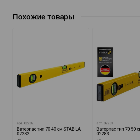
Похожие товары
арт.
02282
арт.
02283
Ватерпас тип 70 40 см STABILA
Ватерпас тип 70 50 
02282
02283