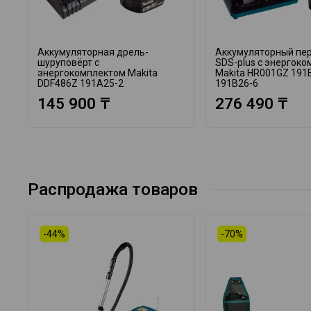
Аккумуляторная дрель-
Аккумуляторный пе
шуруповёрт с
SDS-plus с энергок
энергокомплектом Makita
Makita HR001GZ 191
DDF486Z 191A25-2
191B26-6
145 900 ₸
276 490 ₸
Распродажа товаров
-44%
-70%