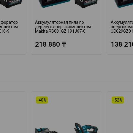
рфоратор
Аккумуляторная пила по
Аккумулято
омплектом
дереву с энергокомплектом
энергоком
E10-9
Makita RS001GZ 191J67-0
UC029GZ01
218 880 ₸
138 21
-40%
-52%