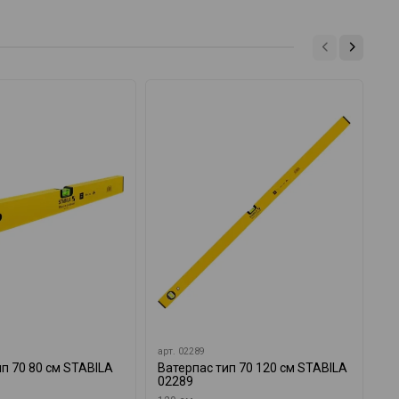
арт.
02289
ар
ип 70 80 см STABILA
Ватерпас тип 70 120 см STABILA
Ва
02289
02