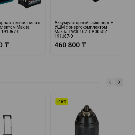
рная цепная пила с
Аккумуляторный гайковёрт +
А
плектом Makita
УШМ с энергокомплектом
в
 191J67-0
Makita TW001GZ-GA005GZ-
M
191J67-0
1
0 ₸
460 800 ₸
-48%