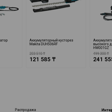
катор
Аккумуляторный кусторез
Аккумулят
Makita DUH506RF
высокого д
HW001GZ
203 510 ₸
499 300 ₸
121 585 ₸
241 55
Распродажа
Инте