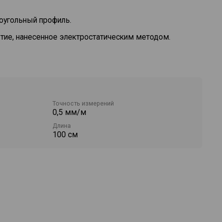
оугольный профиль.
ие, нанесенное электростатическим методом.
ь с лаковым покрытием.
ном положении 0,029° = 0,5 мм/м.
Точность измерений
0,5 мм/м
Длина
100 см