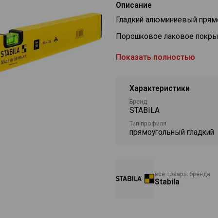
Описание
Гладкий алюминиевый прям
Порошковое лаковое покрыт
Измерительные поверхност
Показать полностью
Обычная, легкая модель.
Точность измерения: в обыч
Характеристики
Бренд
STABILA
Тип профиля
прямоугольный гладкий
все товары бренда
Stabila