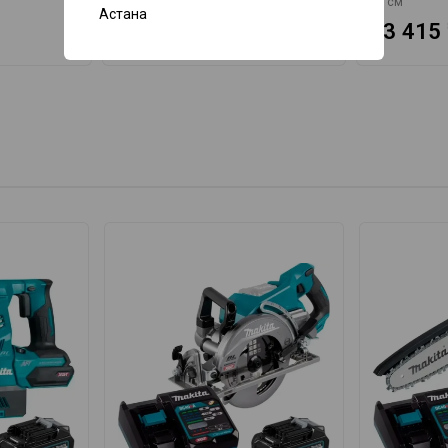
60 см
80 см
Астана
12 610 ₸
13 415