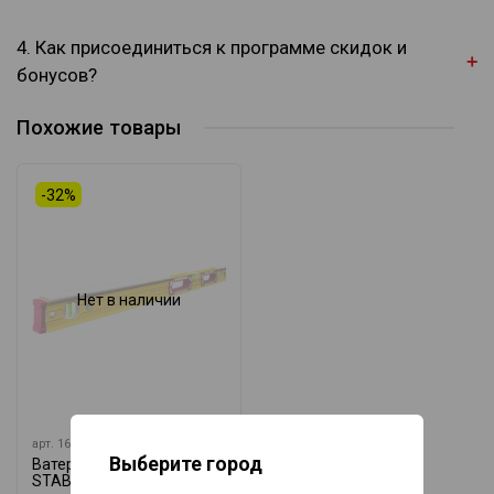
4. Как присоединиться к программе скидок и
бонусов?
Похожие товары
-32%
Нет в наличии
арт.
16406
Выберите город
Ватерпас 196-2 K 122 см
STABILA 16406