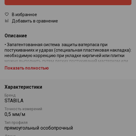
В избранное
Добавить в сравнение
Описание
• Запатентованная система защиты ватерпаса при
постукиваниях и ударах (специальная пластиковая накладка):
необходимую коррекцию при укладке кирпичей или плитки
можно выполнить путем легких постукиваний мастерком или
кельмой.
Показать полностью
• Экономия времени, нет необходимости замены инструмента.
• Одна из двух вертикальных пузырьковых камер смещена
ближе к центру, это облегчает взглядом, за один раз,
Характеристики
одновременно видеть положение обеих камер, т.е. нижнюю и
верхнюю.
Бренд
• Прост в чистке и уходе, благодаря специальному покрытию
STABILA
корпуса ватерпаса, и отфрезерованному месту вокруг
Точность измерений
пузырьковых камер.
0,5 мм/м
• Чрезмерно стабильный и прочный алюминиевый
прямоугольный профиль ватерпаса, усиленный боковыми
Тип профиля
ребрами жесткости.
прямоугольный особопрочный
• Съемные, гасящие удары амортизирующие защитные