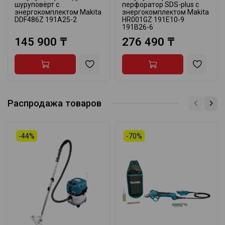
шуруповёрт с
перфоратор SDS-plus с
энергокомплектом Makita
энергокомплектом Makita
DDF486Z 191A25-2
HR001GZ 191E10-9
191B26-6
145 900 ₸
276 490 ₸
Распродажа товаров
-44%
-70%