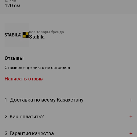
Длина
колпачки, также имеющие с одной стороны боковые накладки
120 см
(выступы) для предотвращения соскальзывания ватерпаса,
при прикладывании его к скользкой или гладкой поверхности.
• Отфрезерованная измерительная поверхностью.
Точность измерения: в обычном положении ±0,5 мм/м; над
все товары бренда
головой ±0,75 мм/м
Stabila
Отзывы
Отзывов еще никто не оставлял
Написать отзыв
1. Доставка по всему Казахстану
2. Как оплатить?
3. Гарантия качества