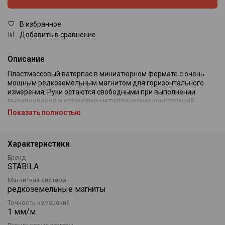
В избранное
Добавить в сравнение
Описание
Пластмассовый ватерпас в миниатюрном формате с очень
мощным редкоземельным магнитом для горизонтального
измерения. Руки остаются свободными при выполнении
выравнивания и установки металлических конструкций.
Нижняя измерительная поверхность. 1 горизонтальный
Показать полностью
уровень.
Точность измерения: ±1 мм/м.
Характеристики
Бренд
STABILA
Магнитная система
редкоземельные магниты
Точность измерений
1 мм/м