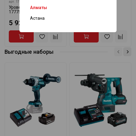
арт.
17775
арт.
17773
Уровень Pocket STABILA
Уровень Pocket Basic
Алматы
17775
STABILA 17773
Астана
5 925 ₸
3 095 ₸
Выгодные наборы