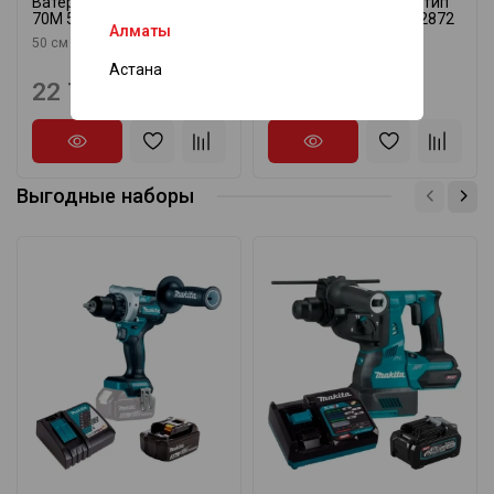
Ватерпас магнитный тип
Ватерпас магнитный тип
70М 50 см STABILA 02143
70М 40 см STABILA 02872
Алматы
50 см
40 см
Астана
22 720 ₸
22 355 ₸
Выгодные наборы