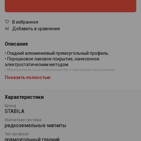
В избранное
Добавить в сравнение
Описание
• Гладкий алюминиевый прямоугольный профиль.
• Порошковое лаковое покрытие, нанесенное
электростатическим методом.
• Измерительные поверхности с лаковым покрытием.
• Обычная, легкая модель.
Показать полностью
Точность измерения: в обычном положении 0,029° = 0,5 мм/м.
Характеристики
Бренд
STABILA
Магнитная система
редкоземельные магниты
Тип профиля
прямоугольный гладкий