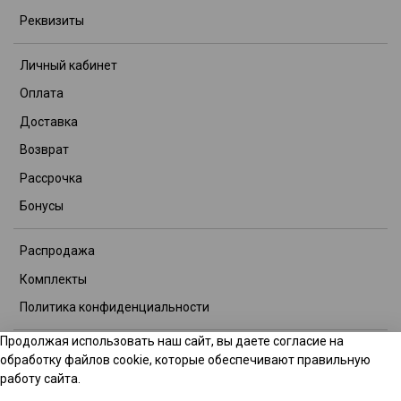
Реквизиты
Личный кабинет
Оплата
Доставка
Возврат
Рассрочка
Бонусы
Распродажа
Комплекты
Политика конфиденциальности
Продолжая использовать наш сайт, вы даете согласие на
© 2026 Интернет-магазин TITOOL GROUP. Все права защищены.
обработку файлов cookie, которые обеспечивают правильную
Данное предложение не является публичной офертой.
работу сайта.
Производитель вправе изменять состав комплектации без