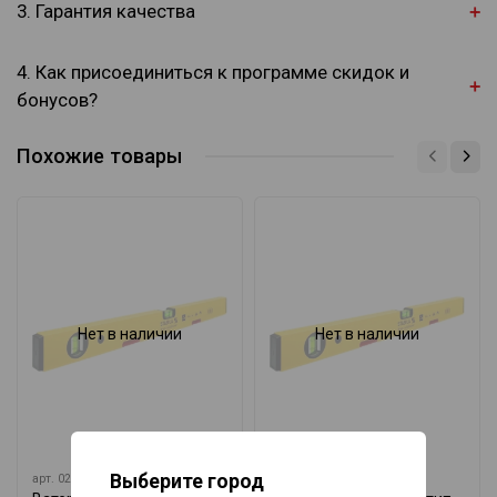
3. Гарантия качества
4. Как присоединиться к программе скидок и
бонусов?
Похожие товары
Нет в наличии
Нет в наличии
Выберите город
арт.
02143
арт.
02872