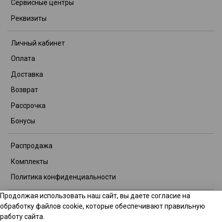
Сервисные центры
Реквизиты
Личный кабинет
Оплата
Доставка
Возврат
Рассрочка
Бонусы
Распродажа
Комплекты
Политика конфиденциальности
Продолжая использовать наш сайт, вы даете согласие на
© 2026 Интернет-магазин TITOOL GROUP. Все права защищены.
обработку файлов cookie, которые обеспечивают правильную
Данное предложение не является публичной офертой.
работу сайта.