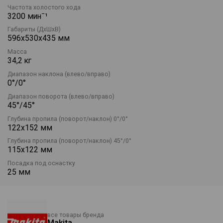
Частота холостого хода
3200 минˉ¹
Габариты (ДхШхВ)
596х530х435 мм
Масса
34,2 кг
Диапазон наклона (влево/вправо)
0°/0°
Диапазон поворота (влево/вправо)
45°/45°
Глубина пропила (поворот/наклон) 0°/0°
122х152 мм
Глубина пропила (поворот/наклон) 45°/0°
115х122 мм
Посадка под оснастку
25 мм
все товары бренда
Makita