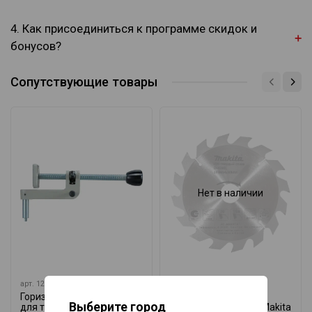
4. Как присоединиться к программе скидок и
бонусов?
Сопутствующие товары
Нет в наличии
арт.
122563-7
арт.
A-85488
Горизонтальный зажим
Пильный диск
Выберите город
для торцовки Makita
355х25,4х3,2 мм/60 Makita