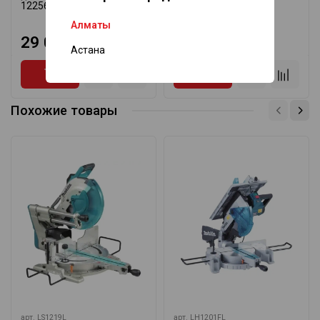
122563-7
A-85488
355*25,4*3,2 мм/60
Алматы
29 065 ₸
18 400 ₸
Астана
Похожие товары
арт.
LS1219L
арт.
LH1201FL