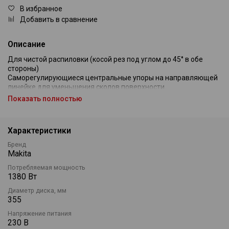
В избранное
Добавить в сравнение
Описание
Для чистой распиловки (косой рез под углом до 45° в обе
стороны)
Саморегулирующиеся центральные упоры на направляющей
линейке для уменьшения сколов поверхности
Большие максимальные габариты обрабатываемого изделия
Показать полностью
благодаря 355 мм диску
Система электрического торможения двигателя
Характеристики
Внимание! Данная модель не комплектуется пильным
диском.
Бренд
Комплект поставки: Торцовочная пила Makita LS1440,
Makita
вертикальный и горизонтальный зажимы, пылесборник,
Потребляемая мощность
фиксатор, направляющие.
1380 Вт
Диаметр диска, мм
355
Напряжение питания
230 В