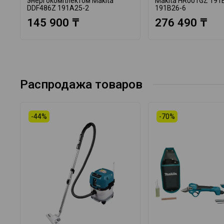
энергокомплектом Makita
Makita HR001GZ 191
DDF486Z 191A25-2
191B26-6
145 900 ₸
276 490 ₸
Распродажа товаров
-44%
-70%