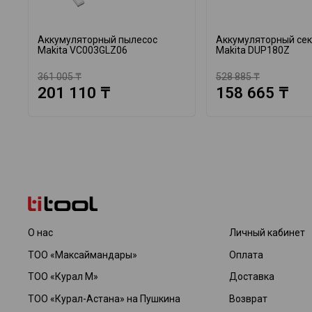
Аккумуляторный пылесос
Аккумуляторный се
Makita VC003GLZ06
Makita DUP180Z
361 005 ₸
528 885 ₸
201 110 ₸
158 665 ₸
О нас
Личный кабинет
ТОО «Максаймандары»
Оплата
ТОО «Курал М»
Доставка
ТОО «Курал-Астана» на Пушкина
Возврат