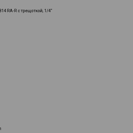
я крепления на пояс.
14 RA-R с трещоткой, 1/4"
ов.
л