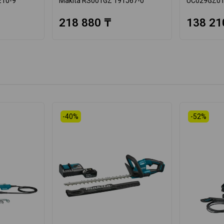
E10-9
Makita RS001GZ 191J67-0
UC029GZ01
218 880 ₸
138 21
-40%
-52%