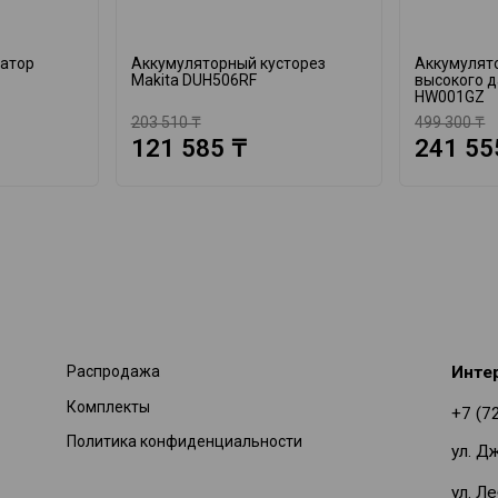
катор
Аккумуляторный кусторез
Аккумулят
Makita DUH506RF
высокого д
HW001GZ
203 510 ₸
499 300 ₸
121 585 ₸
241 55
Распродажа
Инте
Комплекты
+7 (7
Политика конфиденциальности
ул. Д
ул. Л