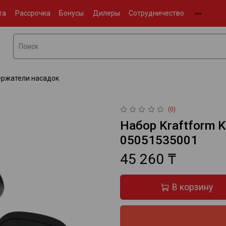
та
Рассрочка
Бонусы
Дилеры
Сотрудничество
ержатели насадок
(0)
Набор Kraftform K
05051535001
45 260 ₸
В корзину