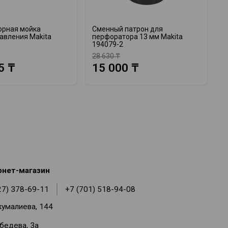
орная мойка
Сменный патрон для
А
авления Makita
перфоратора 13 мм Makita
M
194079-2
28 630 ₸
1
5 ₸
15 000 ₸
рнет-магазин
27) 378-69-11
+7 (701) 518-94-08
жумалиева, 144
ебедева, 3а