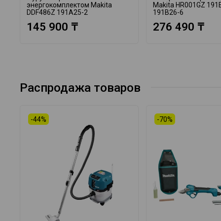
энергокомплектом Makita
Makita HR001GZ 191
DDF486Z 191A25-2
191B26-6
145 900 ₸
276 490 ₸
Распродажа товаров
-44%
-70%