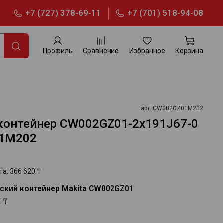
+7 (727) 378-69-11
+7 (701) 518-94-08
Профиль
Сравнение
Избранное
Корзина
арт.
CW002GZ01M202
контейнер CW002GZ01-2х191J67-0
01M202
та:
366 620 ₸
ский контейнер Makita CW002GZ01
5 ₸