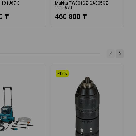
 191J67-0
Makita TW001GZ-GA005GZ-
M
191J67-0
1
0 ₸
460 800 ₸
-48%