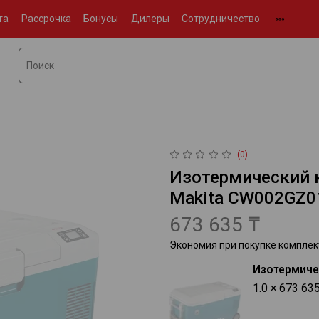
та
Рассрочка
Бонусы
Дилеры
Сотрудничество
(0)
Изотермический 
Makita CW002GZ
673 635 ₸
Экономия при покупке комплек
Изотермиче
1.0 × 673 63