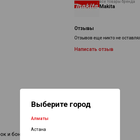
все товары бренда
Makita
Отзывы
Отзывов еще никто не оставля
Написать отзыв
Выберите город
Алматы
Астана
док и бонусов?