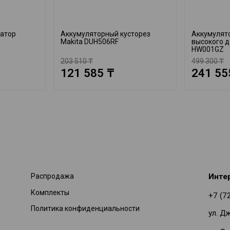
катор
Аккумуляторный кусторез
Аккумулят
Makita DUH506RF
высокого д
HW001GZ
203 510 ₸
499 300 ₸
121 585 ₸
241 55
Распродажа
Инте
Комплекты
+7 (7
Политика конфиденциальности
ул. Д