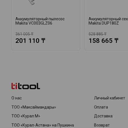
Аккумуляторный пылесос
Аккумуляторный се
Makita VC003GLZ06
Makita DUP180Z
361 005 ₸
528 885 ₸
201 110 ₸
158 665 ₸
О нас
Личный кабинет
ТОО «Максаймандары»
Оплата
ТОО «Курал М»
Доставка
ТОО «Курал-Астана» на Пушкина
Возврат