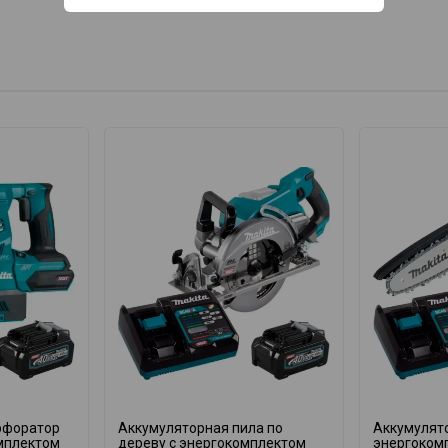
рфоратор
Аккумуляторная пила по
Аккумулято
омплектом
дереву с энергокомплектом
энергоком