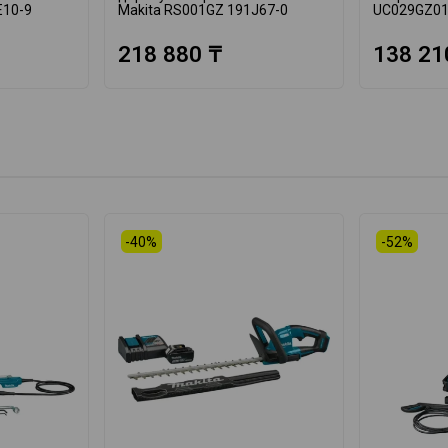
E10-9
Makita RS001GZ 191J67-0
UC029GZ01
218 880 ₸
138 21
-40%
-52%