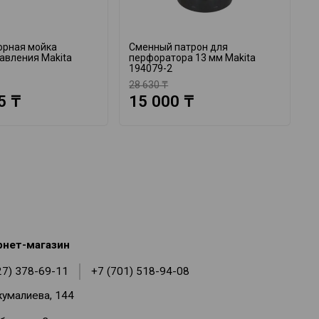
орная мойка
Сменный патрон для
А
авления Makita
перфоратора 13 мм Makita
M
194079-2
28 630 ₸
1
5 ₸
15 000 ₸
рнет-магазин
27) 378-69-11
+7 (701) 518-94-08
жумалиева, 144