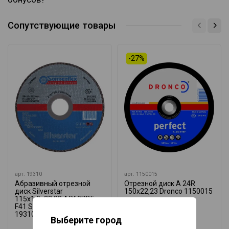
Сопутствующие товары
-27%
арт.
19310
арт.
1150015
Абразивный отрезной
Отрезной диск A 24R
диск Silverstar
150x22,23 Dronco 1150015
115x1,0x22,23 AS60PBF
F41 SiS INOX Sonnenflex
19310
Выберите город
760 ₸