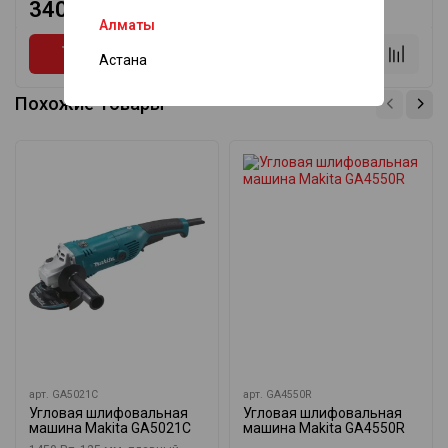
340 ₸
555 ₸
Алматы
Астана
Похожие товары
арт.
GA5021C
арт.
GA4550R
Угловая шлифовальная
Угловая шлифовальная
машина Makita GA5021C
машина Makita GA4550R