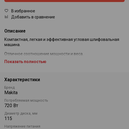
В избранное
Добавить в сравнение
Описание
Компактная, легкая и эффективная угловая шлифовальная
машина.
Отличное соотношение мощности и веса.
Показать полностью
Превосходная система защиты от пыли.
Маленький диаметр корпуса для удобства работы.
Характеристики
Лабиринтная конструкция защищает все подшипники от пыли
и строительного мусора.
Бренд
Makita
Якорь, покрытый несколькими слоями защитного лака,
Потребляемая мощность
защищает двигатель от пыли и повреждений, гарантируя
720 Вт
достаточную прочность даже при резке изделий из керамики,
кирпича, камня.
Диаметр диска, мм
115
Напряжение питания