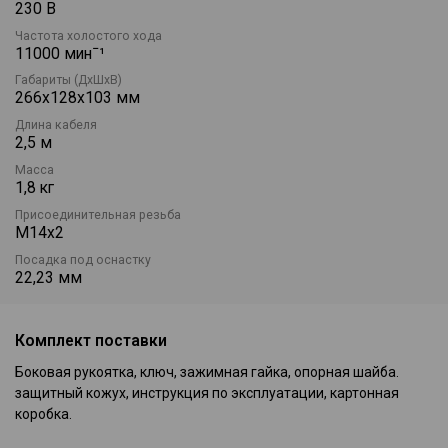
230 В
Частота холостого хода
11000 минˉ¹
Габариты (ДхШхВ)
266х128х103 мм
Длина кабеля
2,5 м
Масса
1,8 кг
Присоединительная резьба
М14х2
Посадка под оснастку
22,23 мм
Комплект поставки
Боковая рукоятка, ключ, зажимная гайка, опорная шайба.
защитный кожух, инструкция по эксплуатации, картонная
коробка.