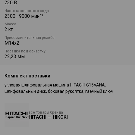
230 В
Частота холостого хода
2300—9000 минˉ¹
Масса
2 кг
Присоединительная резьба
М14х2
Посадка под оснастку
22,23 мм
Комплект поставки
угловая шлифовальная машина HITACHI G15VANA,
шлифовальный диск, боковая рукоятка, гаечный ключ
все товары бренда
HITACHI — HIKOKI