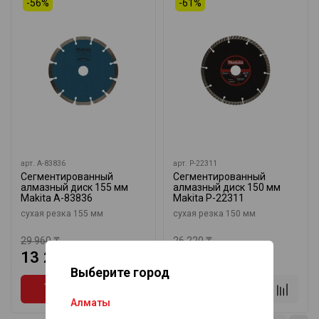
-56%
-61%
арт.
A-83836
арт.
P-22311
Сегментированный
Сегментированный
алмазный диск 155 мм
алмазный диск 150 мм
Makita A-83836
Makita P-22311
сухая резка 155 мм
сухая резка 150 мм
29 960 ₸
26 220 ₸
13 205 ₸
10 100 ₸
Выберите город
Алматы