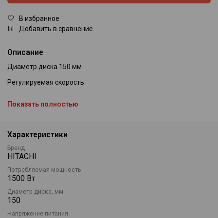
В избранное
Добавить в сравнение
Описание
Диаметр диска 150 мм
Регулируемая скорость
Самый мощный двигатель в своем классе: потребляемая
Показать полностью
мощность 1500 Вт и макс. выходная мощность 2800 Вт с
устойчивостью к перегрузкам
Высокоэффективное устройство управления: постоянное
Характеристики
число оборотов, плавный пуск, защита от повторного запуска
Бренд
при нулевом напряжении, защита от отдачи
HITACHI
Предохранительный кожух диска, регулируемый без
Потребляемая мощность
инструмента
1500 Вт
Вибропоглощающая боковая рукоятка
Диаметр диска, мм
150
Защита от пыли
Напряжение питания