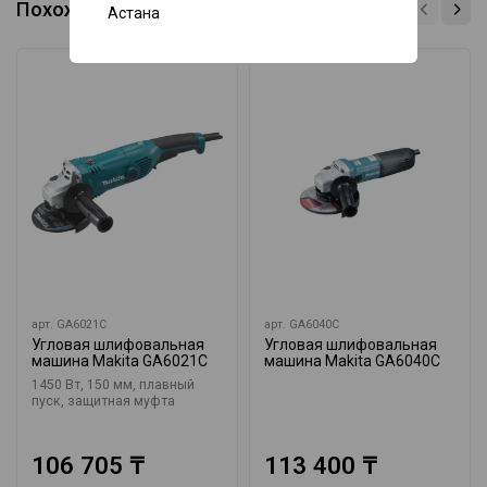
Похожие товары
Астана
арт.
GA6021C
арт.
GA6040C
Угловая шлифовальная
Угловая шлифовальная
машина Makita GA6021C
машина Makita GA6040C
1450 Вт, 150 мм, плавный
пуск, защитная муфта
106 705 ₸
113 400 ₸