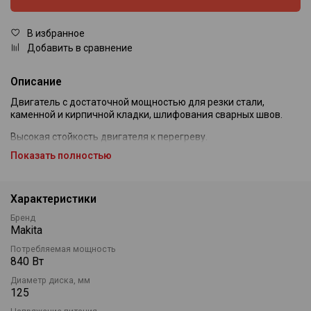
В избранное
Добавить в сравнение
Описание
Двигатель с достаточной мощностью для резки стали,
каменной и кирпичной кладки, шлифования сварных швов.
Высокая стойкость двигателя к перегреву.
Показать полностью
Лабиринтная конструкция защищает все подшипники от пыли
и строительного мусора.
Маленький диаметр корпуса для удобства работы.
Характеристики
Фиксатор шпинделя для быстрой замены диска.
Бренд
Makita
Усиленные шестерни редуктора.
Потребляемая мощность
840 Вт
Якорь, покрытый несколькими слоями защитного лака, и
статор, покрытый порошковым лаком, защищают двигатель
Диаметр диска, мм
от пыли и повреждений, гарантируя достаточную прочность
125
даже при резке изделий из керамики, кирпича и камня.