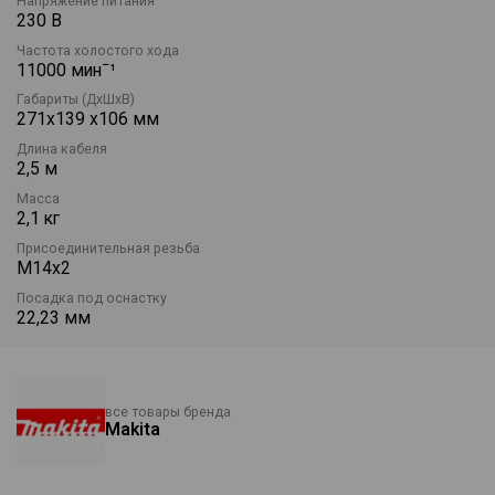
Напряжение питания
Стандартная комплектация: УШМ Makita 9558HN, ключ,
230 В
боковая рукоятка, зажимная гайка, опорная шайба, защитный
Частота холостого хода
кожух, шлифовальный диск, инструкция по эксплуатации,
11000 минˉ¹
картонная коробка.
Габариты (ДхШхВ)
271х139 х106 мм
Длина кабеля
2,5 м
Масса
2,1 кг
Присоединительная резьба
М14х2
Посадка под оснастку
22,23 мм
все товары бренда
Makita