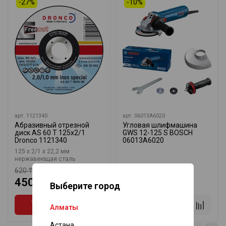
-27%
-10%
арт.
1121340
арт.
06013A6020
Абразивный отрезной
Угловая шлифмашина
диск AS 60 T 125х2/1
GWS 12-125 S BOSCH
Dronco 1121340
06013A6020
125 x 2/1 x 22,2 мм
нержавеющая сталь
620 ₸
79 030 ₸
450 ₸
71 130 ₸
Выберите город
Алматы
Астана