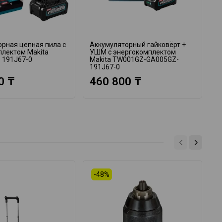
рная цепная пила с
Аккумуляторный гайковёрт +
А
плектом Makita
УШМ с энергокомплектом
в
 191J67-0
Makita TW001GZ-GA005GZ-
M
191J67-0
1
0 ₸
460 800 ₸
-48%