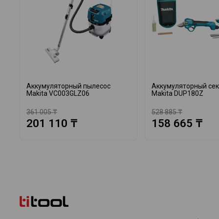
Аккумуляторный пылесос
Аккумуляторный се
Makita VC003GLZ06
Makita DUP180Z
361 005 ₸
528 885 ₸
201 110 ₸
158 665 ₸