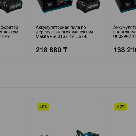
рфоратор
Аккумуляторная пила по
Аккумулято
омплектом
дереву с энергокомплектом
энергоком
E10-9
Makita RS001GZ 191J67-0
UC029GZ01
218 880 ₸
138 21
-40%
-52%