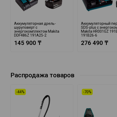
Аккумуляторная дрель-
Аккумуляторный пе
шуруповёрт с
SDS-plus с энергок
энергокомплектом Makita
Makita HR001GZ 191
DDF486Z 191A25-2
191B26-6
145 900 ₸
276 490 ₸
Распродажа товаров
-44%
-70%