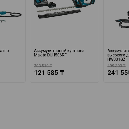
катор
Аккумуляторный кусторез
Аккумулят
Makita DUH506RF
высокого д
HW001GZ
203 510 ₸
499 300 ₸
121 585 ₸
241 55