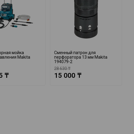
орная мойка
Сменный патрон для
А
авления Makita
перфоратора 13 мм Makita
M
194079-2
28 630 ₸
1
5 ₸
15 000 ₸