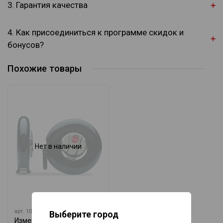
3. Гарантия качества
4. Как присоединиться к программе скидок и
бонусов?
Похожие товары
Нет в наличии
арт.
10642
Выберите город
Измерительная лента тип