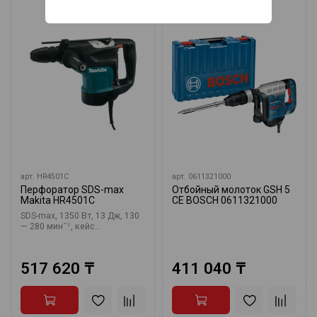
арт.
HR4501C
арт.
0611321000
Перфоратор SDS-max
Отбойный молоток GSH 5
Makita HR4501C
CE BOSCH 0611321000
SDS-max, 1350 Вт, 13 Дж, 130
— 280 минˉ¹, кейс...
517 620 ₸
411 040 ₸