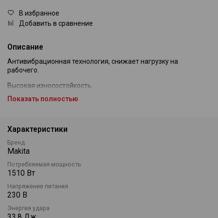
В избранное
Добавить в сравнение
Описание
Антивибрационная технология, снижает нагрузку на
рабочего.
Высокая износостойкость.
Показать полностью
Облегчённая рукоятка обеспечивает больший контроль над
инструментом и уменьшает нагрузку на руки пользователя.
Регулируемая боковая рукоятка обеспечивает удобство в
Характеристики
работе.
Бренд
Фиксация клавиши включения для режима непрерывной
Makita
работы.
Потребляемая мощность
1510 Вт
Индикатор подключения к сети и замены щёток
Напряжение питания
230 В
Энергия удара
33,8 Дж