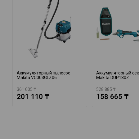
Аккумуляторный пылесос
Аккумуляторный се
Makita VC003GLZ06
Makita DUP180Z
361 005 ₸
528 885 ₸
201 110 ₸
158 665 ₸