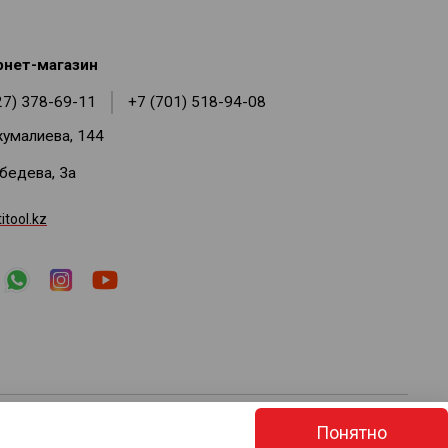
рнет-магазин
27) 378-69-11
+7 (701) 518-94-08
жумалиева, 144
ебедева, 3а
tool.kz
е изменять состав комплектации без уведомления. Возможны
Понятно