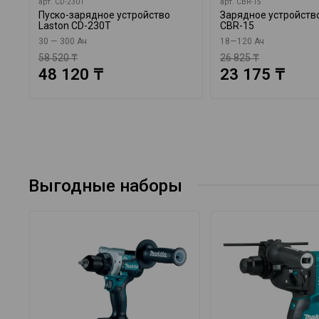
арт.
CD-230T
арт.
CBR-15
Пуско-зарядное устройство
Зарядное устройство
Laston CD-230T
CBR-15
30 — 300 Ач
18—120 Ач
58 520 ₸
26 825 ₸
48 120 ₸
23 175 ₸
Выгодные наборы