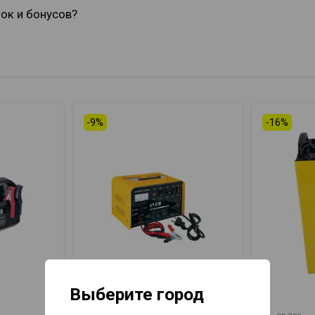
док и бонусов?
-9%
-16%
Выберите город