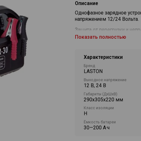
Описание
Однофазное зарядное устро
напряжением 12/24 Вольта.
Защита от перегрузки и неп
Показать полностью
Устройство оснащено ампе
Характеристики
Бренд
LASTON
Выходное напряжение
12 В, 24 В
Габариты (ДхШхВ)
290х305х220 мм
Класс изоляции
H
Ёмкость батареи
30—200 А·ч