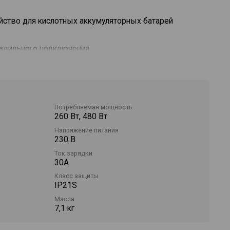
йство для кислотных аккумуляторных батарей
равильного подключения.
рметром и переключателем режимов зарядки.
Потребляемая мощность
260 Вт, 480 Вт
Напряжение питания
230 В
Ток зарядки
30А
Класс защиты
IP21S
Масса
7,1 кг