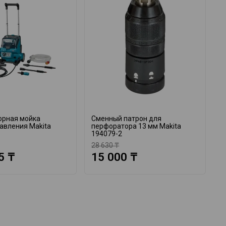
орная мойка
Сменный патрон для
А
авления Makita
перфоратора 13 мм Makita
M
194079-2
28 630 ₸
1
5 ₸
15 000 ₸