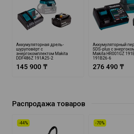
Аккумуляторная дрель-
Аккумуляторный пе
шуруповёрт с
SDS-plus с энергок
энергокомплектом Makita
Makita HR001GZ 191
DDF486Z 191A25-2
191B26-6
145 900 ₸
276 490 ₸
Распродажа товаров
-44%
-70%