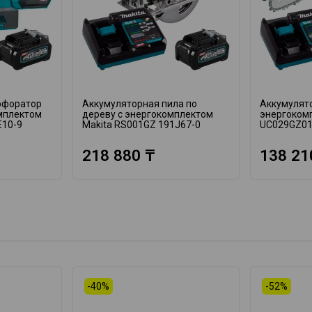
рфоратор
Аккумуляторная пила по
Аккумулято
омплектом
дереву с энергокомплектом
энергоком
E10-9
Makita RS001GZ 191J67-0
UC029GZ01
218 880 ₸
138 21
-40%
-52%