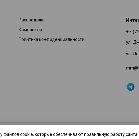
Распродажа
Инте
Комплекты
+7 (7
Политика конфиденциальности
ул. Д
ул. Л
mm@ti
нное предложение не является публичной офертой. Производитель вправ
у файлов cookie, которые обеспечивают правильную работу сайта.
мации звоните по телефону: +7(727) 378-69-12