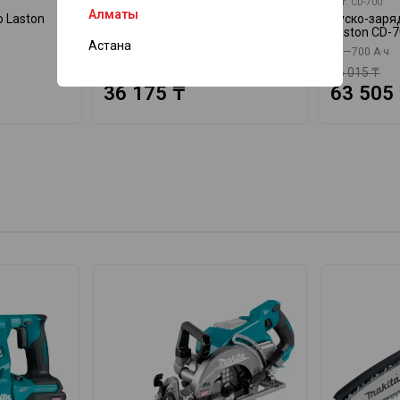
арт.
CB-50
арт.
CD-700
Алматы
 Laston
Зарядное устройство Laston CB-
Пуско-заря
50
Laston CD-
Астана
40—400 Ач
30—700 А·ч
39 760 ₸
76 015 ₸
36 175 ₸
63 505