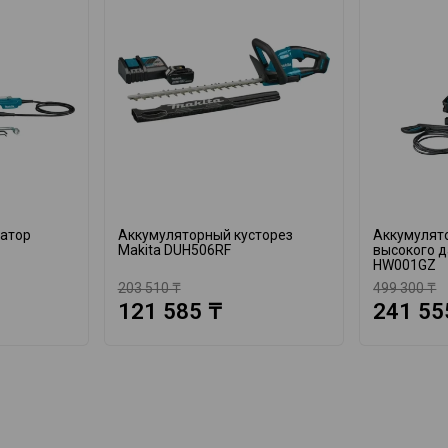
катор
Аккумуляторный кусторез
Аккумулят
Makita DUH506RF
высокого д
HW001GZ
203 510 ₸
499 300 ₸
121 585 ₸
241 55