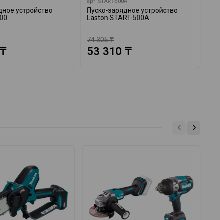
арт.
START-500A
ар
дное устройство
Пуско-зарядное устройство
За
700
Laston START-500A
CB
40
74 305 ₸
39
 ₸
53 310 ₸
3