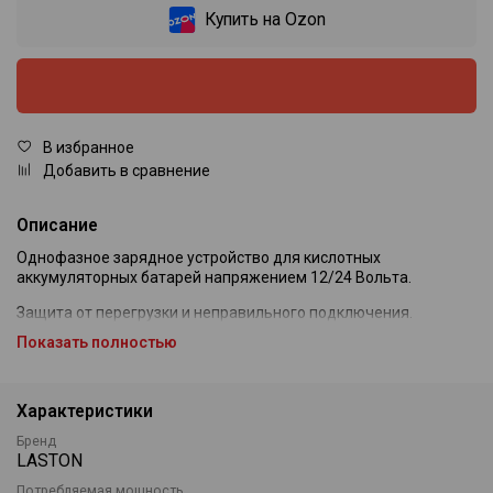
Купить на Ozon
В избранное
Добавить в сравнение
Описание
Однофазное зарядное устройство для кислотных
аккумуляторных батарей напряжением 12/24 Вольта.
Защита от перегрузки и неправильного подключения.
Показать полностью
Устройство оснащено амперметром и переключателем
режимов зарядки.
Характеристики
Бренд
LASTON
Потребляемая мощность