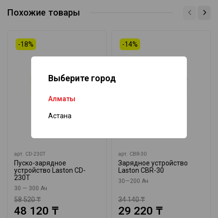
Похожие товары
-18%
-14%
Выберите город
Алматы
Астана
арт.
CD-230T
арт.
CBR-30
Пуско-зарядное
Зарядное устройство
устройство Laston CD-
Laston CBR-30
230T
30—200 Ач
30 — 300 Ач
58 520 ₸
34 140 ₸
48 120 ₸
29 220 ₸