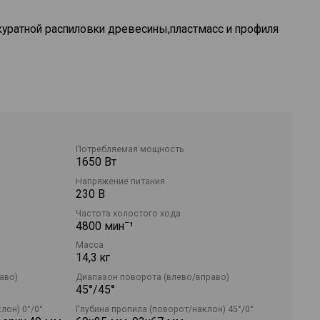
куратной распиловки древесины,пластмасс и профиля
чивает удобную поддержку прутка.
можения двигателя.
ной плоскости вправо до 52° и влево до 45°.
Потребляемая мощность
1650 Вт
Напряжение питания
овочная пила и настольный распиловочный станок — в
230 В
ументе.
Частота холостого хода
4800 минˉ¹
, пылесборник, торцовочный ключ, треугольная
 толкающая палка, дополнительная пластина, держатель
Масса
14,3 кг
аво)
Диапазон поворота (влево/вправо)
45°/45°
лон) 0°/0°
Глубина пропила (поворот/наклон) 45°/0°