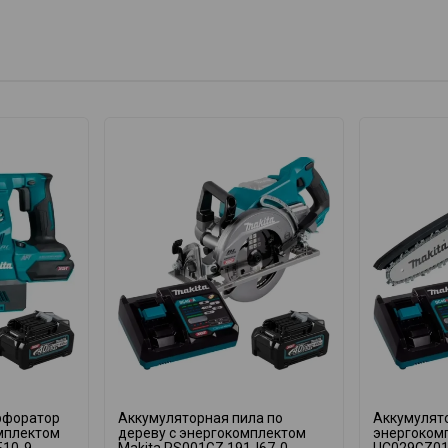
рфоратор
Аккумуляторная пила по
Аккумулято
омплектом
дереву с энергокомплектом
энергоком
E10-9
Makita RS001GZ 191J67-0
UC029GZ01