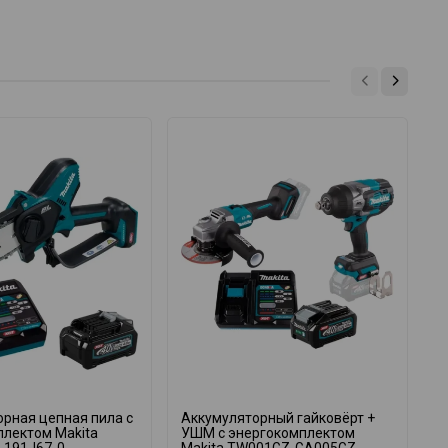
рная цепная пила с
Аккумуляторный гайковёрт +
А
плектом Makita
УШМ с энергокомплектом
в
 191J67-0
Makita TW001GZ-GA005GZ-
M