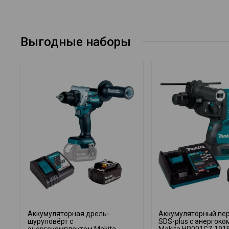
Выгодные наборы
Аккумуляторная дрель-
Аккумуляторный пе
шуруповёрт с
SDS-plus с энергок
энергокомплектом Makita
Makita HR001GZ 191