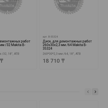
арт.
B-35324
ар
демонтажных работ
Диск, для демонтажных работ
Ди
мм /32 Makita B-
260х30х2,3 мм /64 Makita B-
мм
35324
26
 /32, 18°, ATB
260*30*2,3 мм /64, 18°, ATB
 ₸
18 710 ₸
3