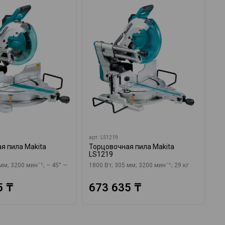
арт.
LS1219
ар
я пила Makita
Торцовочная пила Makita
То
LS1219
KS
57
мм; 3200 минˉ¹; – 45° —
1800 Вт; 305 мм; 3200 минˉ¹; 29 кг
5 ₸
673 635 ₸
1