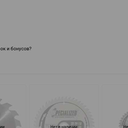
док и бонусов?
чии
Нет в наличии
Не