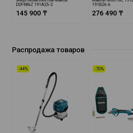
DDF486Z 191A25-2
191B26-6
145 900 ₸
276 490 ₸
Распродажа товаров
-44%
-70%