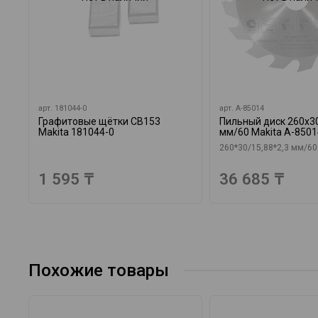
арт.
181044-0
арт.
A-85014
Графитовые щётки CB153
Пильный диск 260х30
Makita 181044-0
мм/60 Makita A-8501
260*30/15,88*2,3 мм/60
1 595 ₸
36 685 ₸
Похожие товары