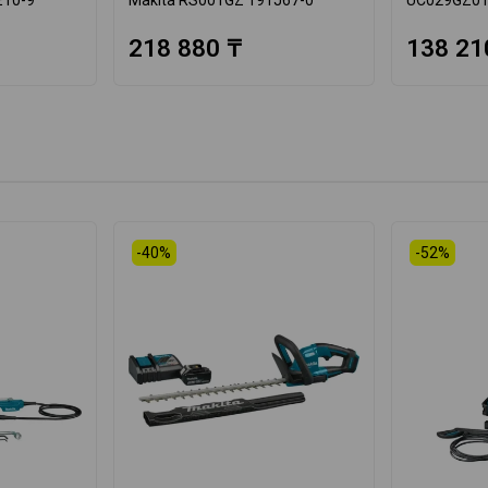
218 880 ₸
138 21
-40%
-52%