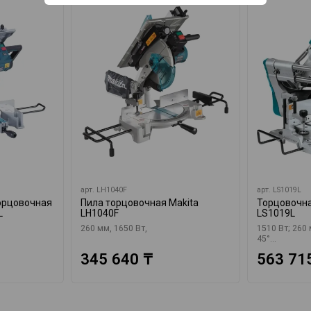
арт.
LH1040F
арт.
LS1019L
орцовочная
Пила торцовочная Makita
Торцовочна
L
LH1040F
LS1019L
260 мм, 1650 Вт,
1510 Вт; 260 
45°...
345 640 ₸
563 71