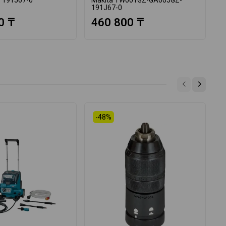
191J67-0
1
0 ₸
460 800 ₸
-48%