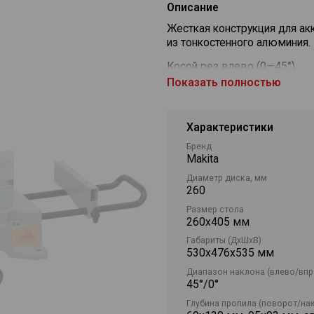
Описание
Жесткая конструкция для ак
из тонкостенного алюминия.
Косой рез влево (0—45°).
Показать полностью
Поворотная линейка обеспе
Система электрического тор
Характеристики
Поворот пилы в горизонталь
Бренд
Makita
Защита от случайного пуска.
Диаметр диска, мм
Дисковая маятниковая торц
260
одном универсальном инстр
Размер стола
260х405 мм
Комплектация: пильный диск
линейка, торцовочный ключ,
Габариты (ДхШхВ)
направляющей планки.
530х476х535 мм
Диапазон наклона (влево/впр
45°/0°
Глубина пропила (поворот/нак