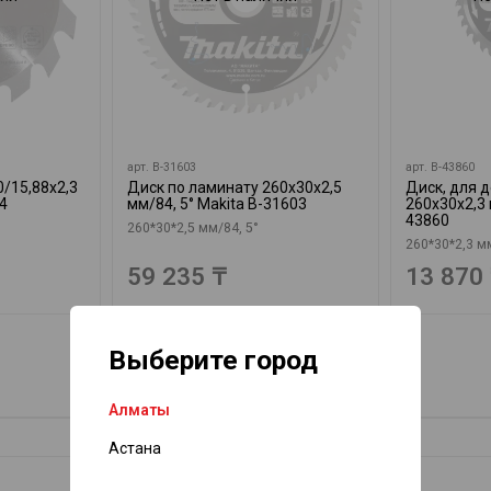
арт.
B-31603
арт.
B-43860
/15,88х2,3
Диск по ламинату 260х30х2,5
Диск, для 
4
мм/84, 5° Makita B-31603
260х30х2,3 
43860
260*30*2,5 мм/84, 5°
260*30*2,3 мм
59 235 ₸
13 870
Выберите город
Алматы
Астана