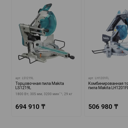
арт.
LS1219L
арт.
LH1201FL
Торцовочная пила Makita
Комбинированная т
LS1219L
пила Makita LH1201F
1800 Вт; 305 мм; 3200 минˉ¹; 29 кг
694 910 ₸
506 980 ₸