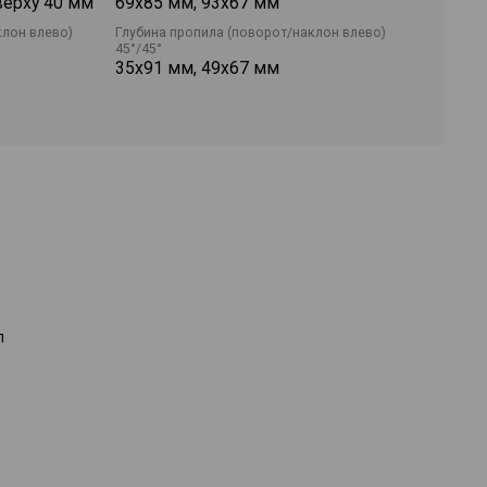
верху 40 мм
69х85 мм, 93х67 мм
клон влево)
Глубина пропила (поворот/наклон влево)
45°/45°
35х91 мм, 49х67 мм
л